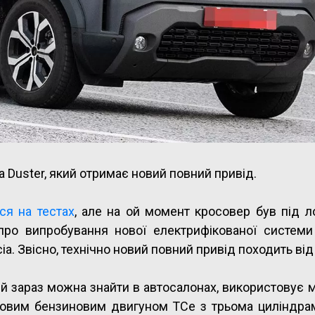
 Duster, який отримає новий повний привід.
ся на тестах
, але на ой момент кросовер був під л
про випробування нової електрифікованої системи
. Звісно, технічно новий повний привід походить від 
ий зараз можна знайти в автосалонах, використовує 
ітровим бензиновим двигуном TCe з трьома циліндра