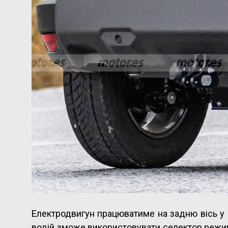
Електродвигун працюватиме на задню вісь у си
водій зможе використовувати селектор режим