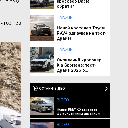
кросовер Dacia
обрати?
НОВИНИ
ятор. За
Новий кросовер Toyota
RAV4 здивував на тест-
драйві
НОВИНИ
Оновлений кросовер
Kia Sportage: тест-
драйв 2026 р...
ОСТАННІ ВІДЕО
ВІДЕО
Новий BMW X5 здивував
футуристичним дизайном
ВІДЕО