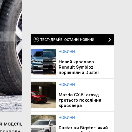
ТЕСТ-ДРАЙВ: ОСТАННІ НОВИНИ
НОВИНИ
Новий кросовер
Renault Symbioz
порівняли з Duster
НОВИНИ
Mazda CX-5: огляд
третього покоління
кросовера
НОВИНИ
й моделі,
Duster чи Bigster: який
 приводу.