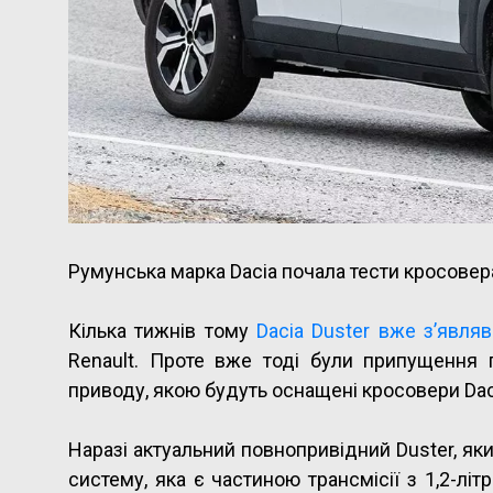
Румунська марка Dacia почала тести кросовера
Кілька тижнів тому
Dacia Duster вже з’являв
Renault. Проте вже тоді були припущення 
приводу, якою будуть оснащені кросовери Dacia
Наразі актуальний повнопривідний Duster, як
систему, яка є частиною трансмісії з 1,2-л