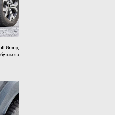
lt Group,
йбутнього