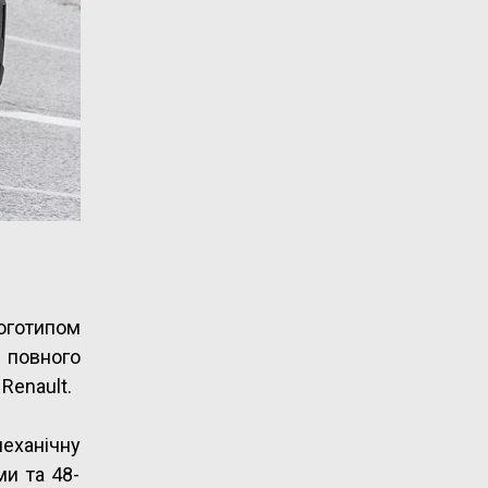
оготипом
 повного
Renault.
механічну
ми та 48-