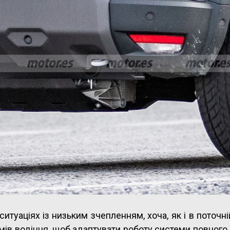
туаціях із низьким зчепленням, хоча, як і в поточні
ів водіння, щоб адаптувати роботу системи повного