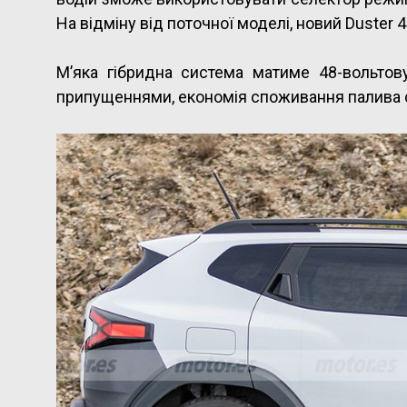
На відміну від поточної моделі, новий Duster
М’яка гібридна система матиме 48-вольтову
припущеннями, економія споживання палива 