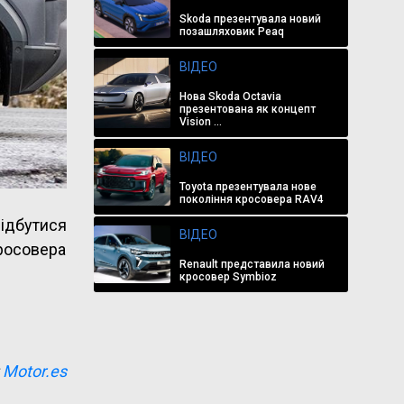
Skoda презентувала новий
позашляховик Peaq
ВІДЕО
Нова Skoda Octavia
презентована як концепт
Vision ...
ВІДЕО
Toyota презентувала нове
покоління кросовера RAV4
відбутися
ВІДЕО
кросовера
Renault представила новий
кросовер Symbioz
:
Motor.es