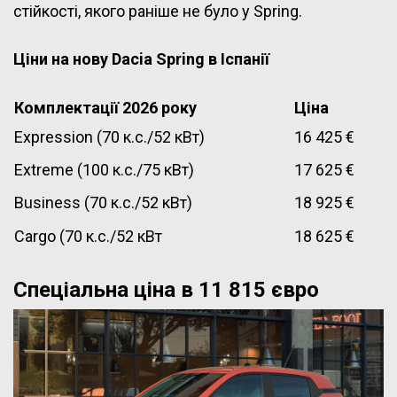
стійкості, якого раніше не було у Spring.
Ціни на нову Dacia Spring в Іспанії
Комплектації 2026 року
Ціна
Expression (70 к.с./52
кВт
)
16 425 €
Extreme (100 к.с./75
кВт
)
17 625 €
Business (70 к.с./52
кВт
)
18 925 €
Cargo (70 к.с./52
кВт
18 625 €
Спеціальна ціна в 11 815 євро