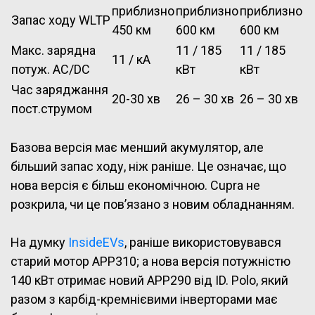
приблизно
приблизно
приблизно
Запас ходу WLTP
450 км
600 км
600 км
Макс. зарядна
11 / 185
11 / 185
11 / кА
потуж. AC/DC
кВт
кВт
Час заряджання
20-30 хв
26 – 30 хв
26 – 30 хв
пост.струмом
Базова версія має менший акумулятор, але
більший запас ходу, ніж раніше. Це означає, що
нова версія є більш економічною. Cupra не
розкрила, чи це пов’язано з новим обладнанням.
На думку
InsideEVs
, раніше використовувався
старий мотор APP310; а нова версія потужністю
140 кВт отримає новий APP290 від ID. Polo, який
разом з карбід-кремнієвими інверторами має