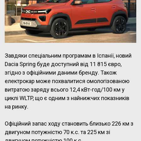
Завдяки спеціальним програмам в Іспанії, новий
Dacia Spring буде доступний від 11 815 євро,
згідно з офіційними даними бренду. Також
електрокар може похвалитися омологізованою
витратою заряду всього 12,4 кВт-год/100 км у
циклі WLTP, що є одним з найнижчих показників
на ринку.
Офіційний запас ходу становить близько 226 км з
двигуном потужністю 70 к.с. та 225 км зі
двигуном потужністю 100 к.с.