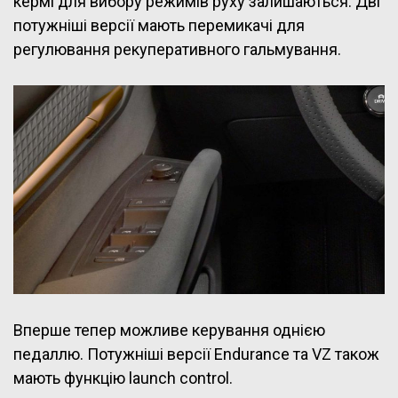
кермі для вибору режимів руху залишаються. Дві
потужніші версії мають перемикачі для
регулювання рекуперативного гальмування.
Вперше тепер можливе керування однією
педаллю. Потужніші версії Endurance та VZ також
мають функцію launch control.