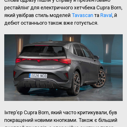
рестайлінг для електричного хетчбека Cupra Born,
який увібрав стиль моделей
Tavascan
та
Raval
, й
дебют останнього також вже готується.
Інтер’єр Cupra Born, який часто критикували, був
покращений новими кнопками. Також є більший