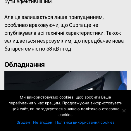
бути ефективнішим.
Але це залишається лише припущенням,
особливо враховуючи, що Cupra ще не
опублікувала всі технічні характеристики. Також
залишається незрозумілим, що передбачає нова
батарея ємністю 58 кВт-год.
Обладнання
Ми використовуємо cookies, щоб зробити Ваше
перебування у нас кращим. Продовжуючи використовувати
цей сайт, ви погоджуєтеся з нашою політикою стосовно
cookies
Згоден
Не згоден
Політика використання cookies