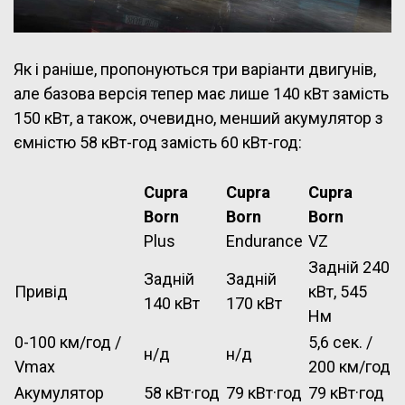
Як і раніше, пропонуються три варіанти двигунів,
але базова версія тепер має лише 140 кВт замість
150 кВт, а також, очевидно, менший акумулятор з
ємністю 58 кВт-год замість 60 кВт-год:
Cupra
Cupra
Cupra
Born
Born
Born
Plus
Endurance
VZ
Задній 240
Задній
Задній
Привід
кВт, 545
140 кВт
170 кВт
Нм
0-100 км/год /
5,6 сек. /
н/д
н/д
Vmax
200 км/год
Акумулятор
58 кВт·год
79 кВт·год
79 кВт·год