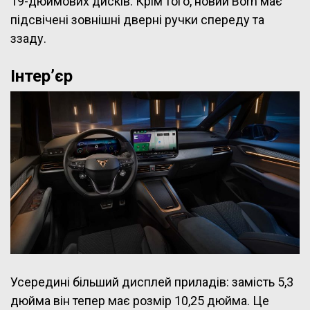
19-дюймових дисків. Крім того, новий Born має
підсвічені зовнішні дверні ручки спереду та
ззаду.
Інтер’єр
Усередині більший дисплей приладів: замість 5,3
дюйма він тепер має розмір 10,25 дюйма. Це