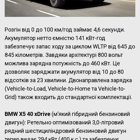
Розгін від 0 до 100 км/год займає 4,6 секунди.
Акумулятор нетто ємністю 141 кВт-год
забезпечує запас ходу за циклом WLTP від 645 до
845 кілометрів. Завдяки архітектурі 800 вольт
можлива зарядна потужність до 460 кВт. Це
дозволяє заряджати акумулятор від 10 до 80
відсотків за 23 хвилини. Двонаправлена зарядка
(Vehicle-to-Load, Vehicle-to-Home та Vehicle-to-
Grid) також входить до стандартної комплектації.
BMW X5 40 xDrive
(м’який гібридний бензиновий
двигун): Ретельно оптимізований 3,0-літровий
рядний шестициліндровий бензиновий двигун
тепер видає 294 кВт (400 к.с.) та забезпечує