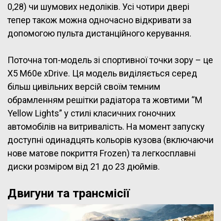
0,28) чи шумових недоліків. Усі чотири двері
тепер також можна одночасно відкривати за
допомогою пульта дистанційного керування.
Поточна топ-модель зі спортивної точки зору – це
X5 M60e xDrive. Ця модель виділяється серед
більш цивільних версій своїм темним
обрамленням решітки радіатора та жовтими “M
Yellow Lights” у стилі класичних гоночних
автомобілів на витривалість. На момент запуску
доступні одинадцять кольорів кузова (включаючи
нове матове покриття Frozen) та легкосплавні
диски розміром від 21 до 23 дюймів.
Двигуни та трансмісії