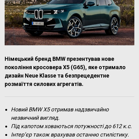
Німецький бренд BMW презентував нове
покоління кросовера X5 (G65), яке отримало
дизайн Neue Klasse та безпрецедентне
розмаїття силових агрегатів.
Новий BMW X5 отримав надзвичайно
незвичний вигляд.
Під капотом ховаються потужності до 612 к.с.
Інтер’єр також врахував останню стилістику.