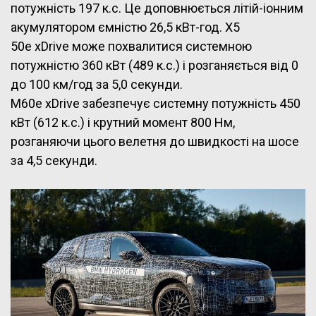
потужність 197 к.с. Це доповнюється літій-іонним
акумулятором ємністю 26,5 кВт-год. X5
50e xDrive може похвалитися системною
потужністю 360 кВт (489 к.с.) і розганяється від 0
до 100 км/год за 5,0 секунди.
M60e xDrive забезпечує системну потужність 450
кВт (612 к.с.) і крутний момент 800 Нм,
розганяючи цього велетня до швидкості на шосе
за 4,5 секунди.