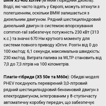
BMW X5 40d xDrive
(м’який гібридний дизель):
Водії, які часто їздять у Європі, можуть зітхнути з
полегшенням, оскільки BMW залишається з
дизельним двигуном. Рядний шестициліндровий
дизельний двигун із системою впорскування
common-rail забезпечує потужність 230 кВт (313
к.с.) та значні 670 Нм крутного моменту для
системи повного приводу xDrive. Розгін від 0 до
100 км/год: 6,1 секунди, максимальна швидкість:
230 км/год. Витрата палива за WLTP становить від
7,0 до 7,3 літрів на 100 кілометрів.
Плагін-гібриди (X5 50e та M60e
): Обидві моделі
PHEV поєднують перевірений 3,0-літровий
рядний шестициліндровий бензиновий двигун з
електродвигуном, інтегрованим у 8-ступінчасту
автоматичну коробку передач, що забезпечує