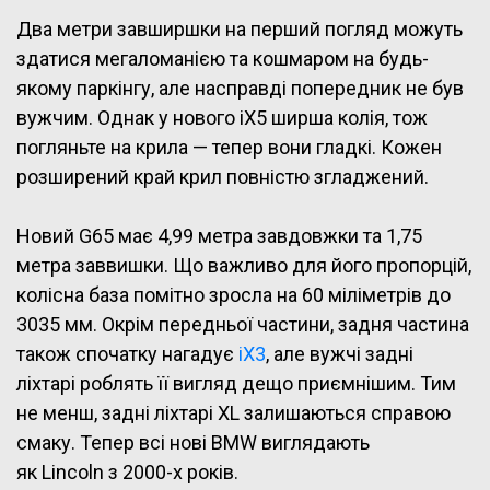
Два метри завширшки на перший погляд можуть
здатися мегаломанією та кошмаром на будь-
якому паркінгу, але насправді попередник не був
вужчим. Однак у нового iX5 ширша колія, тож
погляньте на крила — тепер вони гладкі. Кожен
розширений край крил повністю згладжений.
Новий G65 має 4,99 метра завдовжки та 1,75
метра заввишки. Що важливо для його пропорцій,
колісна база помітно зросла на 60 міліметрів до
3035 мм. Окрім передньої частини, задня частина
також спочатку нагадує
iX3
, але вужчі задні
ліхтарі роблять її вигляд дещо приємнішим. Тим
не менш, задні ліхтарі XL залишаються справою
смаку. Тепер всі нові BMW виглядають
як Lincoln з 2000-х років.