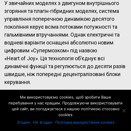
У звичайних моделях з двигуном внутрішнього
згоряння та плагін-гібридних моделях, система
управління поперечною динамікою десятого
покоління керує всіма потоками потужності та
гальмівними втручаннями. Однак електричні та
водневі варіанти оснащені абсолютно новим
цифровим «Супермозком» під назвою
«Heart of Joy». Ця технологія об’єднує всі
динамічні функції та регулюється до десяти разів
швидше, ніж попередні децентралізовані блоки
керування.
Як опції доступні двовісна пневматична підвіска
Ми використовуємо cookies, щоб зробити Ваше
перебування у нас кращим. Продовжуючи використовувати
та кермування задньою віссю. У нерухомому
цей сайт, ви погоджуєтеся з нашою політикою стосовно
стані задню частину можна опустити на 40
cookies
міліметрів, щоб полегшити завантаження
Згоден
Не згоден
Політика використання cookies
багажника. Для повного відчуття динаміки руху