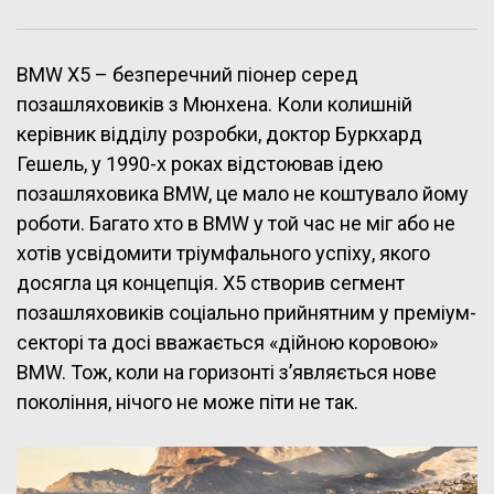
BMW X5 – безперечний піонер серед
позашляховиків з Мюнхена. Коли колишній
керівник відділу розробки, доктор Буркхард
Гешель, у 1990-х роках відстоював ідею
позашляховика BMW, це мало не коштувало йому
роботи. Багато хто в BMW у той час не міг або не
хотів усвідомити тріумфального успіху, якого
досягла ця концепція. X5 створив сегмент
позашляховиків соціально прийнятним у преміум-
секторі та досі вважається «дійною коровою»
BMW. Тож, коли на горизонті з’являється нове
покоління, нічого не може піти не так.