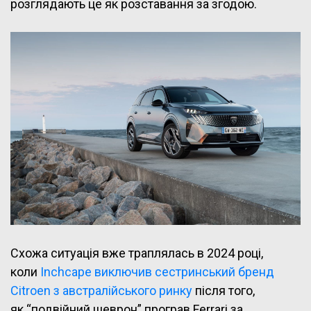
розглядають це як розставання за згодою.
Схожа ситуація вже траплялась в 2024 році,
коли
Inchcape виключив сестринський бренд
Citroen з австралійського ринку
після того,
як “подвійний шеврон” програв Ferrari за