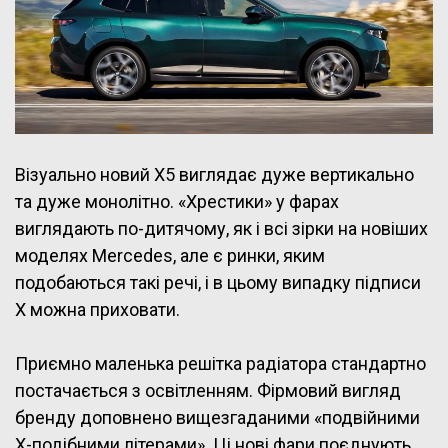
Візуально новий X5 виглядає дуже вертикально
та дуже монолітно. «Хрестики» у фарах
виглядають по-дитячому, як і всі зірки на новіших
моделях Mercedes, але є ринки, яким
подобаються такі речі, і в цьому випадку підписи
X можна приховати.
Приємно маленька решітка радіатора стандартно
постачається з освітленням. Фірмовий вигляд
бренду доповнено вищезгаданими «подвійними
X-подібними літерами». Ці нові фари поєднують