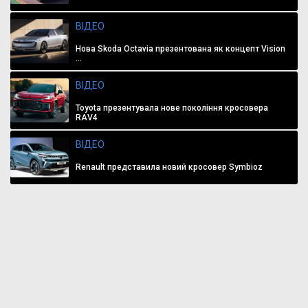
ВІДЕО
Нова Skoda Octavia презентована як концепт Vision
...
ВІДЕО
Toyota презентувала нове покоління кросовера
RAV4
ВІДЕО
Renault представила новий кросовер Symbioz