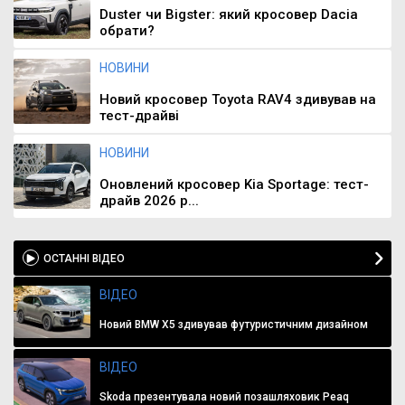
Duster чи Bigster: який кросовер Dacia
обрати?
НОВИНИ
Новий кросовер Toyota RAV4 здивував на
тест-драйві
НОВИНИ
Оновлений кросовер Kia Sportage: тест-
драйв 2026 р...
ОСТАННІ ВІДЕО
ВІДЕО
Новий BMW X5 здивував футуристичним дизайном
ВІДЕО
Skoda презентувала новий позашляховик Peaq