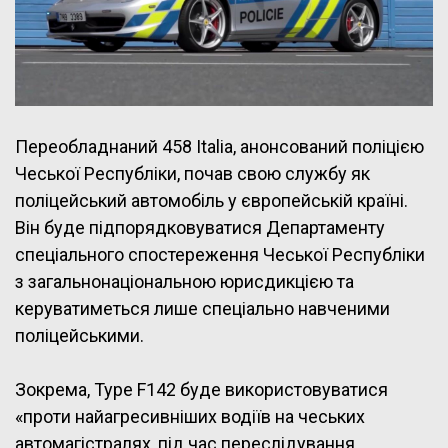
Переобладнаний 458 Italia, анонсований поліцією
Чеської Республіки, почав свою службу як
поліцейський автомобіль у європейській країні.
Він буде підпорядковуватися Департаменту
спеціального спостереження Чеської Республіки
з загальнонаціональною юрисдикцією та
керуватиметься лише спеціально навченими
поліцейськими.
Зокрема, Type F142 буде використовуватися
«проти найагресивніших водіїв на чеських
автомагістралях, під час переслідування