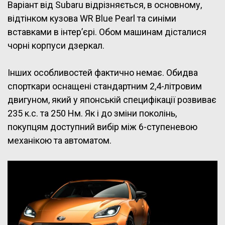
Варіант від Subaru відрізняється, в основному,
відтінком кузова WR Blue Pearl та синіми
вставками в інтер’єрі. Обом машинам дісталися
чорні корпуси дзеркал.
Інших особливостей фактично немає. Обидва
спорткари оснащені стандартним 2,4-літровим
двигуном, який у японській специфікації розвиває
235 к.с. та 250 Нм. Як і до зміни поколінь,
покупцям доступний вибір між 6-ступеневою
механікою та автоматом.