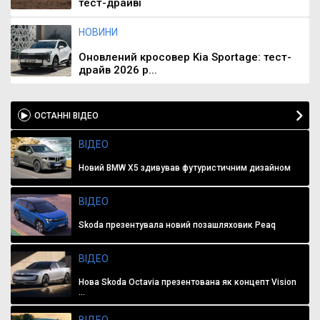
тест-драйві
НОВИНИ
Оновлений кросовер Kia Sportage: тест-
драйв 2026 р...
ОСТАННІ ВІДЕО
ВІДЕО
Новий BMW X5 здивував футуристичним дизайном
ВІДЕО
Skoda презентувала новий позашляховик Peaq
ВІДЕО
Нова Skoda Octavia презентована як концепт Vision
...