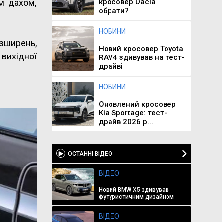
м дахом,
кросовер Dacia
обрати?
.
НОВИНИ
озширень,
Новий кросовер Toyota
вихідної
RAV4 здивував на тест-
драйві
НОВИНИ
Оновлений кросовер
Kia Sportage: тест-
драйв 2026 р...
ОСТАННІ ВІДЕО
ВІДЕО
Новий BMW X5 здивував
футуристичним дизайном
ВІДЕО