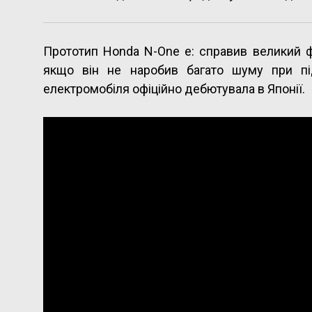
Прототип Honda N-One e: справив великий фу
якщо він не наробив багато шуму при під
електромобіля офіційно дебютувала в Японії.