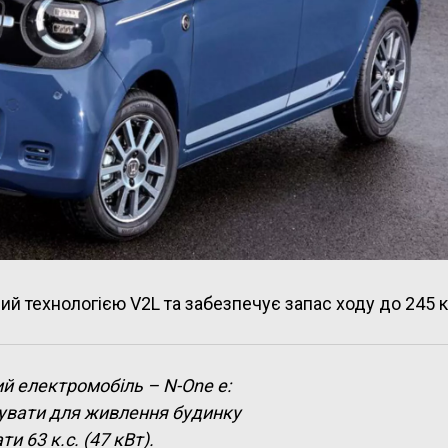
й технологією V2L та забезпечує запас ходу до 245 к
й електромобіль – N-One e:
увати для живлення будинку
 63 к.с. (47 кВт).