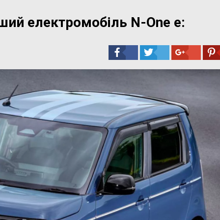
ший електромобіль N-One e: