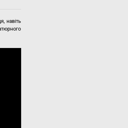
я, навіть
атюрного