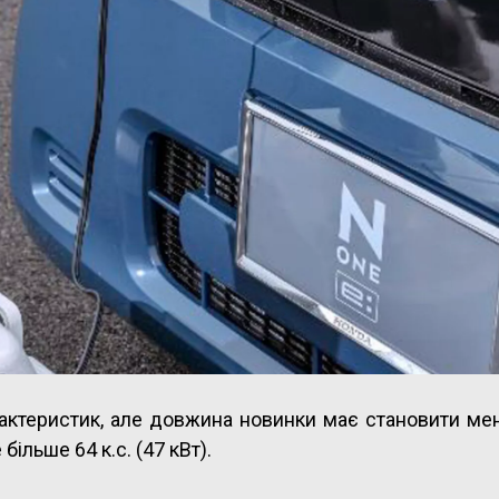
рактеристик, але довжина новинки має становити м
ільше 64 к.с. (47 кВт).