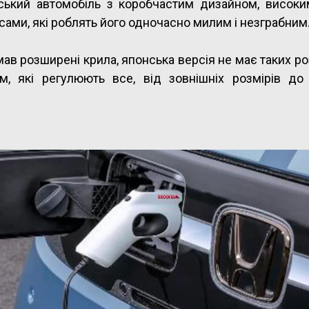
іський автомобіль з коробчастим дизайном, високи
ами, які роблять його одночасно милим і незграбним
мав розширені крила, японська версія не має таких р
м, які регулюють все, від зовнішніх розмірів до 