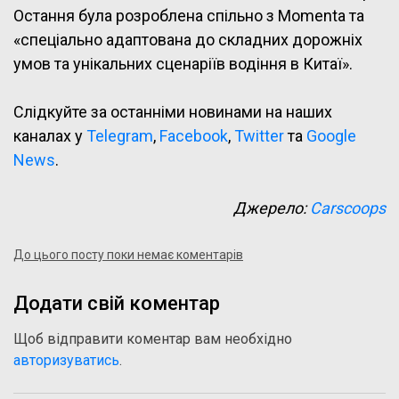
Остання була розроблена спільно з Momenta та
«спеціально адаптована до складних дорожніх
умов та унікальних сценаріїв водіння в Китаї».
Слідкуйте за останніми новинами на наших
каналах у
Telegram
,
Facebook
,
Twitter
та
Google
News
.
Джерело:
Carscoops
До цього посту поки немає коментарів
Додати свій коментар
Щоб відправити коментар вам необхідно
авторизуватись
.