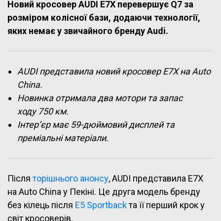
Новий кросовер AUDI E7X перевершує Q7 за
розміром колісної бази, додаючи технології,
яких немає у звичайного бренду Audi.
AUDI представила новий кросовер E7X на Auto
China.
Новинка отримала два мотори та запас
ходу 750 км.
Інтер’єр має 59-дюймовий дисплей та
преміальні матеріали.
Після
торішнього анонсу
, AUDI представила E7X
на Auto China у Пекіні. Це друга модель бренду
без кілець після
E5 Sportback
та її перший крок у
світ кросоверів.