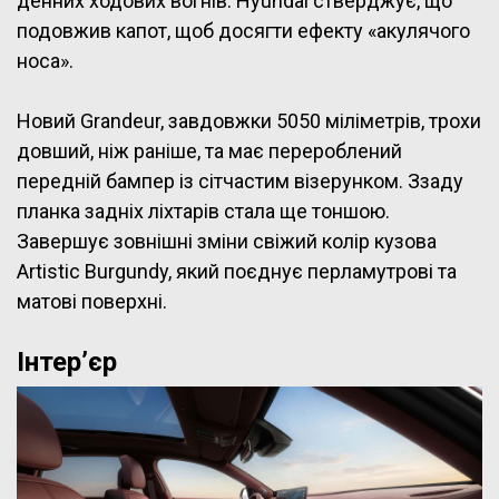
денних ходових вогнів. Hyundai стверджує, що
подовжив капот, щоб досягти ефекту «акулячого
носа».
Новий Grandeur, завдовжки 5050 міліметрів, трохи
довший, ніж раніше, та має перероблений
передній бампер із сітчастим візерунком. Ззаду
планка задніх ліхтарів стала ще тоншою.
Завершує зовнішні зміни свіжий колір кузова
Artistic Burgundy, який поєднує перламутрові та
матові поверхні.
Інтер’єр