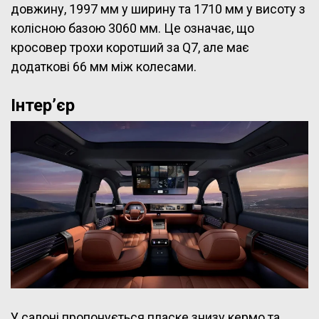
довжину, 1997 мм у ширину та 1710 мм у висоту з
колісною базою 3060 мм. Це означає, що
кросовер трохи коротший за Q7, але має
додаткові 66 мм між колесами.
Інтер’єр
У салоні пропонується пласке знизу кермо та