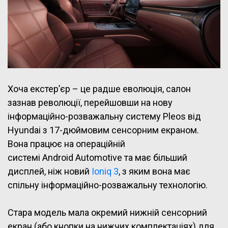
Хоча екстер’єр – це радше еволюція, салон
зазнав революції, перейшовши на нову
інформаційно-розважальну систему Pleos від
Hyundai з 17-дюймовим сенсорним екраном.
Вона працює на операційній
системі Android Automotive та має більший
дисплей, ніж новий
Ioniq 3
, з яким вона має
спільну інформаційно-розважальну технологію.
Стара модель мала окремий нижній сенсорний
екран (або кнопки на нижчих комплектаціях) для