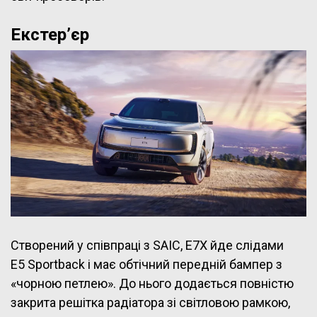
Екстер’єр
Створений у співпраці з SAIC, E7X йде слідами
E5 Sportback і має обтічний передній бампер з
«чорною петлею». До нього додається повністю
закрита решітка радіатора зі світловою рамкою,