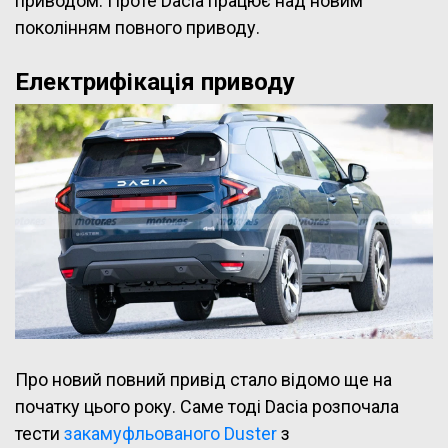
приводом. Проте Dacia працює над новим
поколінням повного приводу.
Електрифікація приводу
Про новий повний привід стало відомо ще на
початку цього року. Саме тоді Dacia розпочала
тести
закамуфльованого Duster
з