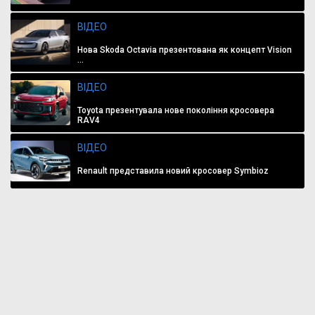
ВІДЕО
Нова Skoda Octavia презентована як концепт Vision
...
ВІДЕО
Toyota презентувала нове покоління кросовера
RAV4
ВІДЕО
Renault представила новий кросовер Symbioz