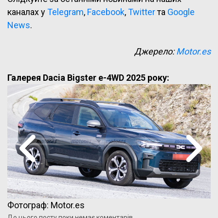
каналах у
Telegram
,
Facebook
,
Twitter
та
Google
News
.
Джерело:
Motor.es
Галерея Dacia Bigster e-4WD 2025 року:
Фотограф: Motor.es
До цього посту поки немає коментарів