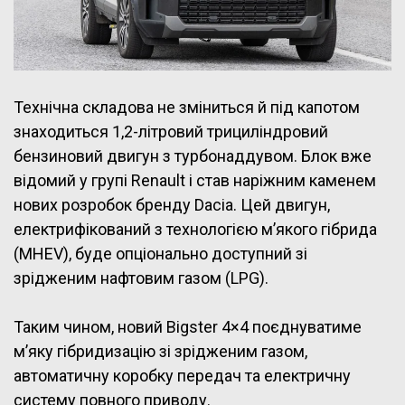
Технічна складова не зміниться й під капотом
знаходиться 1,2-літровий трициліндровий
бензиновий двигун з турбонаддувом. Блок вже
відомий у групі Renault і став наріжним каменем
нових розробок бренду Dacia. Цей двигун,
електрифікований з технологією м’якого гібрида
(MHEV), буде опціонально доступний зі
зрідженим нафтовим газом (LPG).
Таким чином, новий Bigster 4×4 поєднуватиме
м’яку гібридизацію зі зрідженим газом,
автоматичну коробку передач та електричну
систему повного приводу.