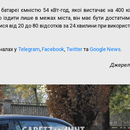
 батареї ємністю 54 кВт-год, якої вистачає на 400 к
о їздити лише в межах міста, він має бути достатні
ся від 20 до 80 відсотків за 24 хвилини при використ
налах у
Telegram
,
Facebook
,
Twitter
та
Google News
.
Джерел