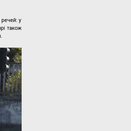
 речей: у
ярі також
.