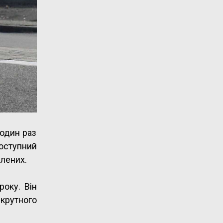
один раз
доступний
влених.
оку. Він
 крутного