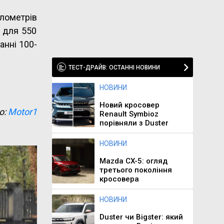
ілометрів
м для 550
анні 100-
ТЕСТ-ДРАЙВ: ОСТАННІ НОВИНИ
НОВИНИ
Новий кросовер
о:
Motor1
Renault Symbioz
порівняли з Duster
НОВИНИ
Mazda CX-5: огляд
третього покоління
кросовера
НОВИНИ
Duster чи Bigster: який