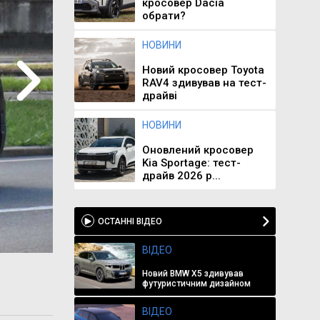
кросовер Dacia
обрати?
НОВИНИ
Новий кросовер Toyota
RAV4 здивував на тест-
драйві
НОВИНИ
Оновлений кросовер
Kia Sportage: тест-
драйв 2026 р...
ОСТАННІ ВІДЕО
ВІДЕО
Новий BMW X5 здивував
футуристичним дизайном
ВІДЕО