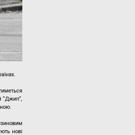
аїнах.
атиметься
й “Джип”,
чною.
ензиновим
ють нові