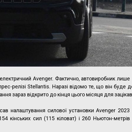
електричний Avenger. Фактично, автовиробник лише 
ес-релізі Stellantis. Наразі відомо те, що він буде 
вання зараз відкрито до кінця цього місяця для заціка
сав налаштування силової установки Avenger 2023 р
54 кінських сил (115 кіловат) і 260 Ньютон-метрів