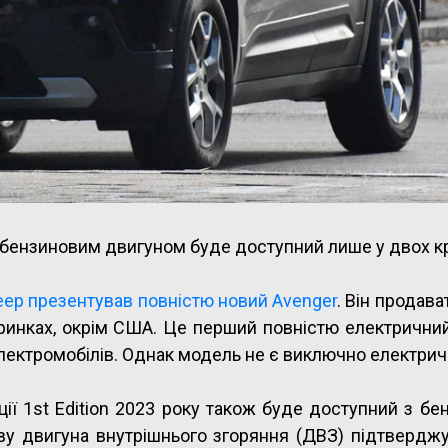
 бензиновим двигуном буде доступний лише у двох кр
eep презентував повністю новий Avenger
. Він продав
их ринках, окрім США. Це перший повністю електрични
лектромобілів. Однак модель не є виключно електри
ії 1st Edition 2023 року також буде доступний з б
ву двигуна внутрішнього згоряння (ДВЗ) підтверджу