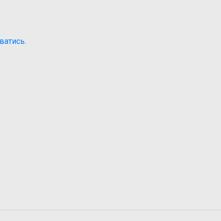
ватись
.