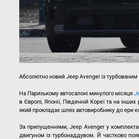
Абсолютно новий Jeep Avenger із турбованим
На Паризькому автосалоні минулого місяця
J
в Європі, Японії, Південній Кореї та на інш
який прокладає шлях автовиробнику до ери е
За припущеннями, Jeep Avenger у комплектац
двигуном із турбонаддувом. Й частково поя