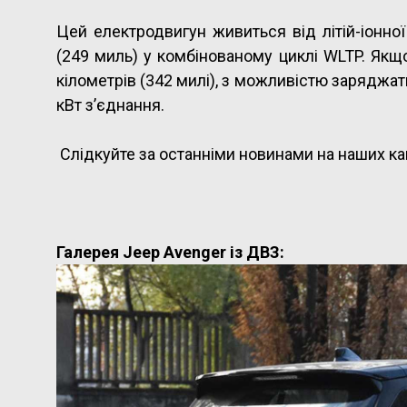
Цей електродвигун живиться від літій-іонної
(249 миль) у комбінованому циклі WLTP. Якщ
кілометрів (342 милі), з можливістю заряджати
кВт з’єднання.
Слідкуйте за останніми новинами на наших ка
Галерея Jeep Avenger із ДВЗ: