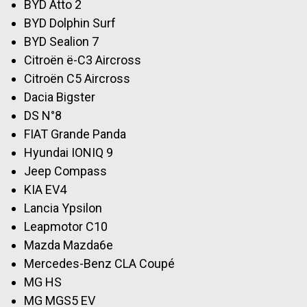
BYD Atto 2
BYD Dolphin Surf
BYD Sealion 7
Citroën ë-C3 Aircross
Citroën C5 Aircross
Dacia Bigster
DS N°8
FIAT Grande Panda
Hyundai IONIQ 9
Jeep Compass
KIA EV4
Lancia Ypsilon
Leapmotor C10
Mazda Mazda6e
Mercedes-Benz CLA Coupé
MG HS
MG MGS5 EV