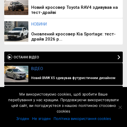
Новий кросовер Toyota RAV4 здивував на
тест-драйві
НОВИНИ
Оновлений кросовер Kia Sportage: тест-
драйв 2026 р...
ОСТАННІ ВІДЕО
ВІДЕО
Новий BMW X5 здивував футуристичним дизайном
ВІДЕО
Ми використовуємо cookies, щоб зробити Ваше
перебування у нас кращим. Продовжуючи використовувати
Skoda презентувала новий позашляховик Peaq
цей сайт, ви погоджуєтеся з нашою політикою стосовно
cookies
ВІДЕО
Згоден
Не згоден
Політика використання cookies
Нова Skoda Octavia презентована як концепт Vision