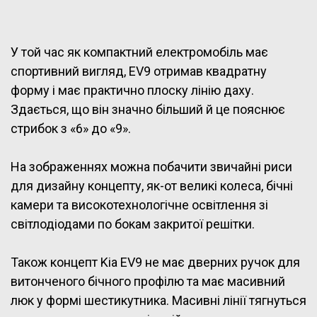
У той час як компактний електромобіль має
спортивний вигляд, EV9 отримав квадратну
форму і має практично плоску лінію даху.
Здається, що він значно більший й це пояснює
стрибок з «6» до «9».
На зображеннях можна побачити звичайні риси
для дизайну концепту, як-от великі колеса, бічні
камери та високотехнологічне освітлення зі
світлодіодами по бокам закритої решітки.
Також концепт Kia EV9 не має дверних ручок для
витонченого бічного профілю та має масивний
люк у формі шестикутника. Масивні лінії тягнуться