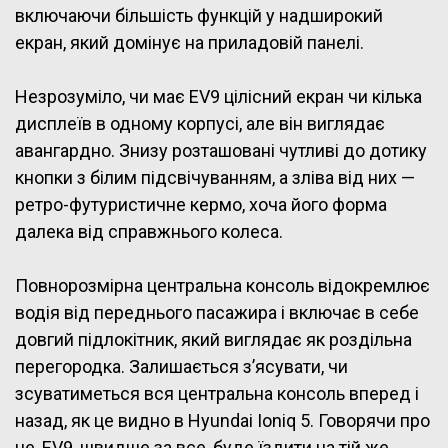
включаючи більшість функцій у надширокий
екран, який домінує на приладовій панелі.
Незрозуміло, чи має EV9 цілісний екран чи кілька
дисплеїв в одному корпусі, але він виглядає
авангардно. Знизу розташовані чутливі до дотику
кнопки з білим підсвічуванням, а зліва від них —
ретро-футуристичне кермо, хоча його форма
далека від справжнього колеса.
Повнорозмірна центральна консоль відокремлює
водія від переднього пасажира і включає в себе
довгий підлокітник, який виглядає як роздільна
перегородка. Залишається з’ясувати, чи
зсуватиметься вся центральна консоль вперед і
назад, як це видно в Hyundai Ioniq 5. Говорячи про
це, EV9, швидше за все, буде їздити на тій же