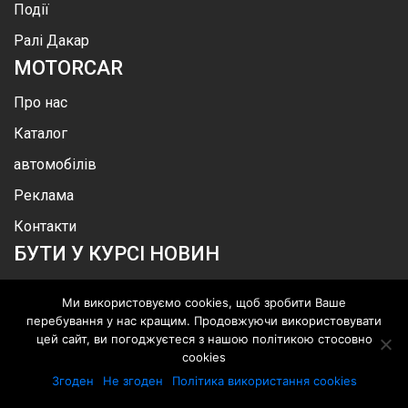
Події
Ралі Дакар
MOTOR
CAR
Про нас
Каталог
автомобілів
Реклама
Контакти
БУТИ У КУРСІ НОВИН
Ми використовуємо cookies, щоб зробити Ваше
перебування у нас кращим. Продовжуючи використовувати
цей сайт, ви погоджуєтеся з нашою політикою стосовно
.
©
MotorСar
.
Всі права захищені
cookies
Згоден
Не згоден
Політика використання cookies