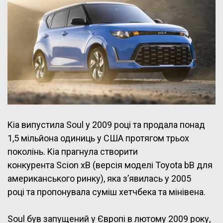
Kia випустила Soul у 2009 році та продала понад
1,5 мільйона одиниць у США протягом трьох
поколінь. Kia прагнула створити
конкурента Scion xB (версія моделі Toyota bB для
американського ринку), яка з’явилась у 2005
році та пропонувала суміш хетчбека та мінівена.
Soul був запущений у Європі в лютому 2009 року,