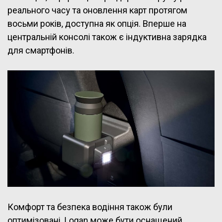
реального часу та оновлення карт протягом
восьми років, доступна як опція. Вперше на
центральній консолі також є індуктивна зарядка
для смартфонів.
Комфорт та безпека водіння також були
оптимізовані. Logan може бути оснащений