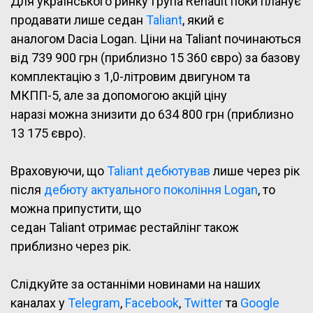
Для українського ринку Група Renault поки планує
продавати лише седан
Taliant
, який є
аналогом Dacia Logan. Ціни на Taliant починаються
від 739 900 грн (приблизно 15 360 євро) за базову
комплектацію з 1,0-літровим двигуном та
МКПП-5, але за допомогою акцій ціну
наразі можна знизити до 634 800 грн (приблизно
13 175 євро).
Враховуючи, що
Taliant дебютував
лише через рік
після
дебюту актуального покоління Logan
, то
можна припустити, що
седан Taliant отримає рестайлінг також
приблизно через рік.
Слідкуйте за останніми новинами на наших
каналах у
Telegram
,
Facebook
,
Twitter
та
Google