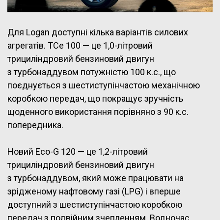
Для Logan доступні кілька варіантів силових
агрегатів. TCe 100 — це 1,0-літровий
трициліндровий бензиновий двигун
з турбонаддувом потужністю 100 к.с., що
поєднується з шестиступінчастою механічною
коробкою передач, що покращує зручність
щоденного використання порівняно з 90 к.с.
попередника.
Новий Eco-G 120 — це 1,2-літровий
трициліндровий бензиновий двигун
з турбонаддувом, який може працювати на
зрідженому нафтовому газі (LPG) і вперше
доступний з шестиступінчастою коробкою
передач з подвійним зчепленням. Водночас