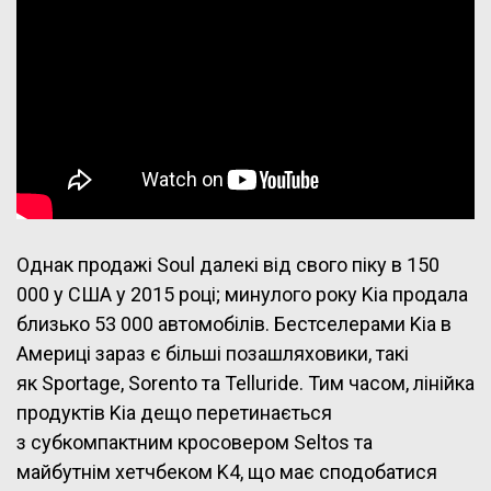
Однак продажі Soul далекі від свого піку в 150
000 у США у 2015 році; минулого року Kia продала
близько 53 000 автомобілів. Бестселерами Kia в
Америці зараз є більші позашляховики, такі
як Sportage, Sorento та Telluride. Тим часом, лінійка
продуктів Kia дещо перетинається
з субкомпактним кросовером Seltos та
майбутнім хетчбеком K4, що має сподобатися