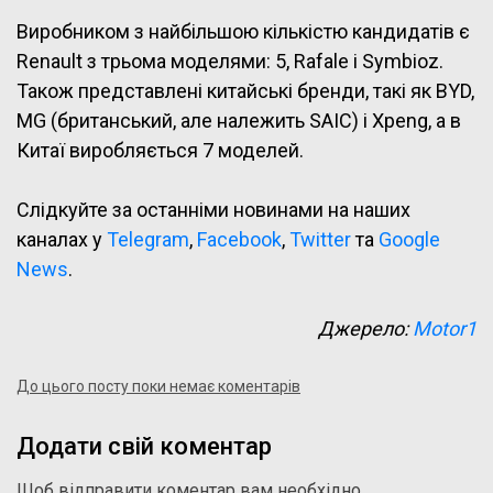
Виробником з найбільшою кількістю кандидатів є
Renault з трьома моделями: 5, Rafale і Symbioz.
Також представлені китайські бренди, такі як BYD,
MG (британський, але належить SAIC) і Xpeng, а в
Китаї виробляється 7 моделей.
Слідкуйте за останніми новинами на наших
каналах у
Telegram
,
Facebook
,
Twitter
та
Google
News
.
Джерело:
Motor1
До цього посту поки немає коментарів
Додати свій коментар
Щоб відправити коментар вам необхідно