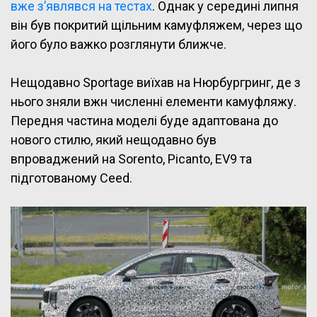
вже з’являвся на тестах
. Однак у середині липня
він був покритий щільним камуфляжем, через що
його було важко розглянути ближче.
Нещодавно Sportage виїхав на Нюрбургринг, де з
нього зняли вжн численні елементи камуфляжу.
Передня частина моделі буде адаптована до
нового стилю, який нещодавно був
впроваджений на Sorento, Picanto, EV9 та
підготованому Ceed.