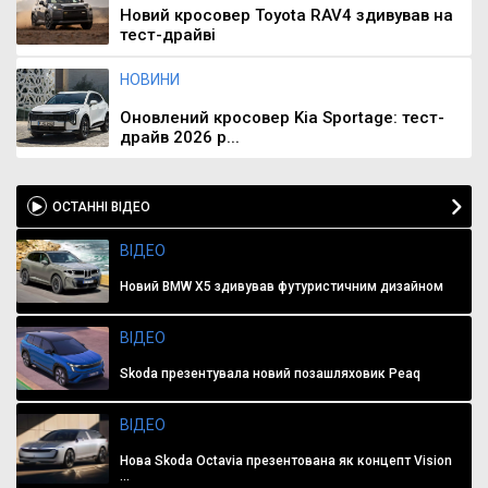
Новий кросовер Toyota RAV4 здивував на
тест-драйві
НОВИНИ
Оновлений кросовер Kia Sportage: тест-
драйв 2026 р...
ОСТАННІ ВІДЕО
ВІДЕО
Новий BMW X5 здивував футуристичним дизайном
ВІДЕО
Skoda презентувала новий позашляховик Peaq
ВІДЕО
Нова Skoda Octavia презентована як концепт Vision
...