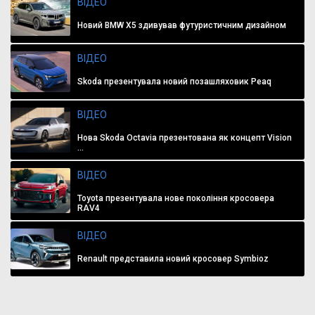
ВІДЕО
Новий BMW X5 здивував футуристичним дизайном
ВІДЕО
Skoda презентувала новий позашляховик Peaq
ВІДЕО
Нова Skoda Octavia презентована як концепт Vision
...
ВІДЕО
Toyota презентувала нове покоління кросовера
RAV4
ВІДЕО
Renault представила новий кросовер Symbioz