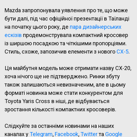
Mazda запропонувала уявлення про те, що може
бути далі, під час офіційної презентації в Таїланді
на початку цього року, де
пара дизайнерських
ескізів
продемонструвала компактний кросовер
із ширшою посадкою та чіткішими пропорціями.
Стиль, схоже, запозичив елементи з нового
CX-5
.
Ця майбутня модель може отримати назву CX-20,
хоча нічого ще не підтверджено. Ринки збуту
також залишаються невизначеним, але в цьому
форматі новинка може стати конкурентом для
Toyota Yaris Cross в ніші, де відбувається
зростання кількості компактних кросоверів.
Слідкуйте за останніми новинами на наших
каналах у
Telegram
,
Facebook
,
Twitter
та
Google