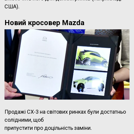
США).
Новий кросовер Mazda
Продажі CX-3 на світових ринках були достатньо
солідними, щоб
припустити про доцільність заміни.