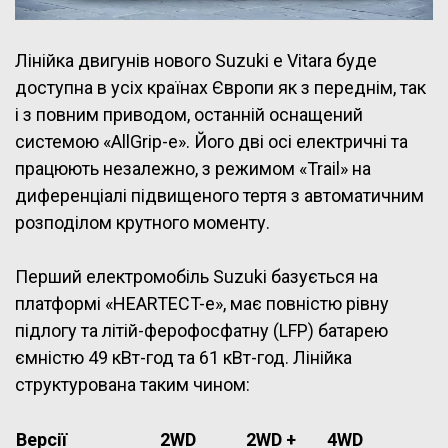
Лінійка двигунів нового Suzuki e Vitara буде
доступна в усіх країнах Європи як з переднім, так
і з повним приводом, останній оснащений
системою «AllGrip-e». Його дві осі електричні та
працюють незалежно, з режимом «Trail» на
диференціалі підвищеного тертя з автоматичним
розподілом крутного моменту.
Перший електромобіль Suzuki базується на
платформі «HEARTECT-e», має повністю рівну
підлогу та літій-ферофосфатну (LFP) батарею
ємністю 49 кВт-год та 61 кВт-год. Лінійка
структурована таким чином:
Версії
2WD
2WD +
4WD