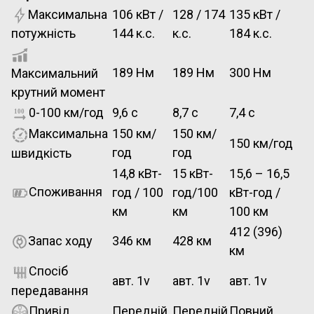
Максимальна
106 кВт /
128 / 174
135 кВт /
144 к.с.
к.с.
184 к.с.
потужність
189 Нм
189 Нм
300 Нм
Максимальний
крутний момент
0-100 км/год
9,6 с
8,7 с
7,4 с
Максимальна
150 км/
150 км/
150 км/год
год
год
швидкість
14,8 кВт-
15 кВт-
15,6 – 16,5
Споживання
год / 100
год/100
кВт-год /
км
км
100 км
412 (396)
Запас ходу
346 км
428 км
км
Спосіб
авт. 1v
авт. 1v
авт. 1v
передавання
Привід
Передній
Передній
Повний