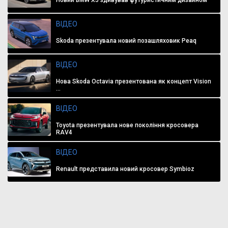
ВІДЕО
Skoda презентувала новий позашляховик Peaq
ВІДЕО
Нова Skoda Octavia презентована як концепт Vision
...
ВІДЕО
Toyota презентувала нове покоління кросовера
RAV4
ВІДЕО
Renault представила новий кросовер Symbioz