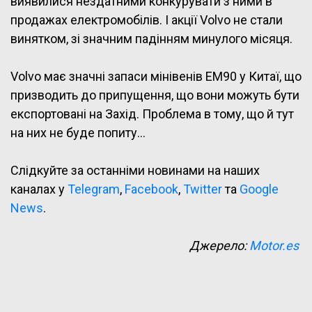
виявилися нездатними конкурувати з ними в
продажах електромобілів. І акції Volvo не стали
винятком, зі значним падінням минулого місяця.
Volvo має значні запаси мінівенів EM90 у Китаї, що
призводить до припущення, що вони можуть бути
експортовані на Захід. Проблема в тому, що й тут
на них не буде попиту…
Слідкуйте за останніми новинами на наших
каналах у
Telegram
,
Facebook
,
Twitter
та
Google
News
.
Джерело:
Motor.es