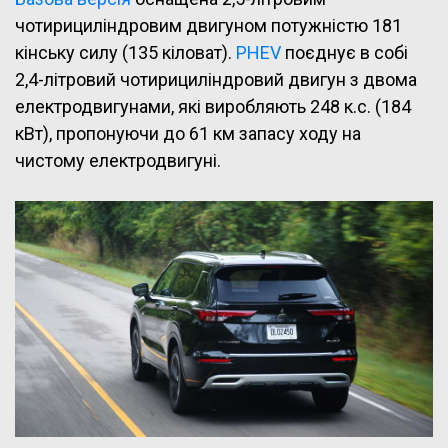
чотирициліндровим двигуном потужністю 181
кінську силу (135 кіловат).
PHEV
поєднує в собі
2,4-літровий чотирициліндровий двигун з двома
електродвигунами, які виробляють 248 к.с. (184
кВт), пропонуючи до 61 км запасу ходу на
чистому електродвигуні.