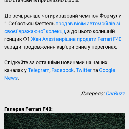
що становить приблизно 0,85%.
До речі, раніше чотириразовий чемпіон Формули
1 Себастьян Феттель
продав вісім автомобілів зі
своєї вражаючої колекції
, а до цього колишній
гонщик Ф1
Жан Алезі вирішив продати Ferrari F40
заради продовження кар’єри сина у перегонах.
Слідкуйте за останніми новинами на наших
каналах у
Telegram
,
Facebook
,
Twitter
та
Google
News
.
Джерело:
CarBuzz
Галерея Ferrari F40: