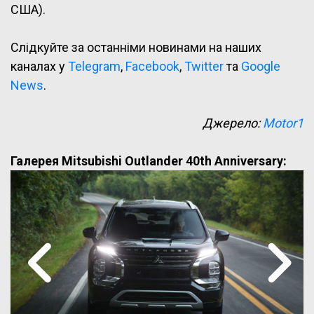
США).
Слідкуйте за останніми новинами на наших
каналах у
Telegram
,
Facebook
,
Twitter
та
Google
News
.
Джерело:
Motor1
Галерея Mitsubishi Outlander 40th Anniversary: