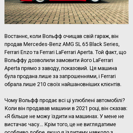
Востаннє, коли Вольфф очищав свій гараж, він
продав Mercedes-Benz AMG SL 65 Black Series,
Ferrari Enzo та Ferrari LaFerrari Aperta. Той факт, що
Вольффу дозволили замовити його LaFerrari
Aperta прямо з заводу, показовий. Ця машина
була продана лише за запрошеннями, і Ferrari
обрала лише 210 своїх найшановніших клієнтів.
Чому Вольфф продає всі ці улюблені автомобілі?
Коли він продавав машини в 2021 році, він сказав:
«Я більше не можу їздити на машинах. У мене не
вистачає часу… Крім того, це не виглядатиме
особливо добре, якщо я їздитиму навколо з