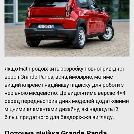
Якщо Fiat продовжить розробку повнопривідної
версії Grande Panda, вона, ймовірно, матиме
вищий кліренс і надійнішу підвіску для роботи з
нерівною місцевістю. Це виділятиме версію 4×4
серед передньопривідних моделей додатковими
міцними елементами дизайну, які нададуть їй
більш придатного для бездоріжжя вигляду.
Поточна лінійка Grande Panda