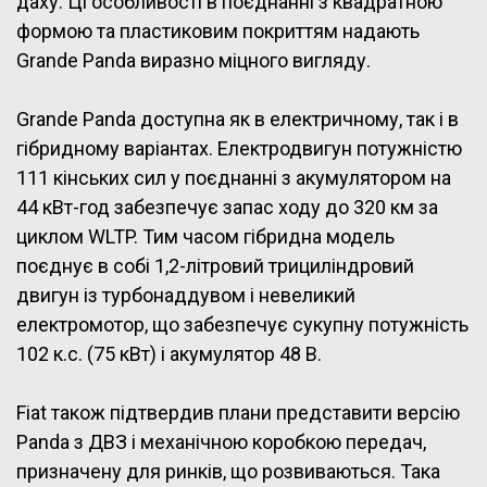
даху. Ці особливості в поєднанні з квадратною
формою та пластиковим покриттям надають
Grande Panda виразно міцного вигляду.
Grande Panda доступна як в електричному, так і в
гібридному варіантах. Електродвигун потужністю
111 кінських сил у поєднанні з акумулятором на
44 кВт-год забезпечує запас ходу до 320 км за
циклом WLTP. Тим часом гібридна модель
поєднує в собі 1,2-літровий трициліндровий
двигун із турбонаддувом і невеликий
електромотор, що забезпечує сукупну потужність
102 к.с. (75 кВт) і акумулятор 48 В.
Fiat також підтвердив плани представити версію
Panda з ДВЗ і механічною коробкою передач,
призначену для ринків, що розвиваються. Така