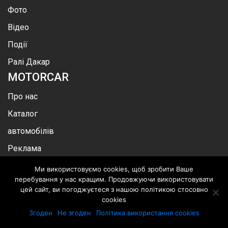
Фото
Відео
Події
Ралі Дакар
MOTOR
CAR
Про нас
Каталог
автомобілів
Реклама
Контакти
Ми використовуємо cookies, щоб зробити Ваше
БУТИ У КУРСІ НОВИН
перебування у нас кращим. Продовжуючи використовувати
цей сайт, ви погоджуєтеся з нашою політикою стосовно
cookies
Згоден
Не згоден
Політика використання cookies