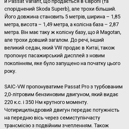
й Passat Variant, що продається в Європі (та
споріднений Skoda Superb), але трохи більший.
Його довжина становить 5 метрів, ширина – 1,85
метра, висота – 1,49 метра, а колісна база – 2,87
метра. Він має таку ж колісну базу, що й Magotan,
але трохи довший загалом. До речі, інший
великий седан, який VW продає в Китаї, також
пропонує пасажирський дисплей з новим
поколінням, яке було запущено на початку цього
року.
SAIC-VW пропонуватиме Passat Pro з турбованим
2,0-літровим бензиновим двигуном, який видає
220 к.с. і 350 Нм крутного моменту.
Чотирициліндровий двигун передає потужність
на передню вісь через семиступінчасту
трансмісію з подвійним зчепленням. Також