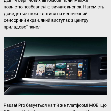
довгій серії нових автомобілів, які майже
повністю позбавлені фізичних кнопок. Натомість
доведеться покладатися на величезний
сенсорний екран, який виступає з центру
приладової панелі.
Passat Pro базується на тій же платформі MQB, що