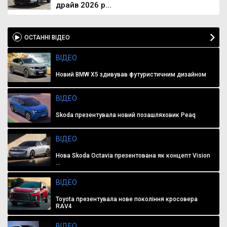
драйв 2026 р...
ОСТАННІ ВІДЕО
ВІДЕО
Новий BMW X5 здивував футуристичним дизайном
ВІДЕО
Skoda презентувала новий позашляховик Peaq
ВІДЕО
Нова Skoda Octavia презентована як концепт Vision
...
ВІДЕО
Toyota презентувала нове покоління кросовера
RAV4
ВІДЕО