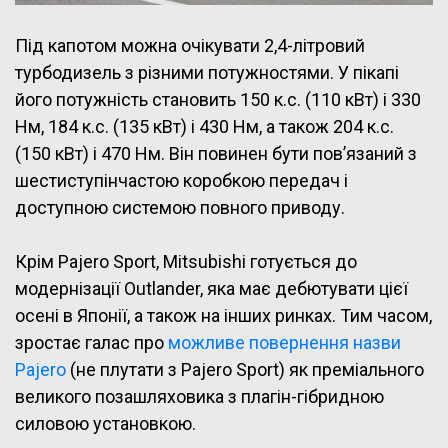
Під капотом можна очікувати 2,4-літровий
турбодизель з різними потужностями. У пікапі
його потужність становить 150 к.с. (110 кВт) і 330
Нм, 184 к.с. (135 кВт) і 430 Нм, а також 204 к.с.
(150 кВт) і 470 Нм. Він повинен бути пов’язаний з
шестиступінчастою коробкою передач і
доступною системою повного приводу.
Крім Pajero Sport, Mitsubishi готується до
модернізації Outlander, яка має дебютувати цієї
осені в Японії, а також на інших ринках. Тим часом,
зростає галас про
можливе повернення назви
Pajero
(не плутати з Pajero Sport) як преміального
великого позашляховика з плагін-гібридною
силовою установкою.