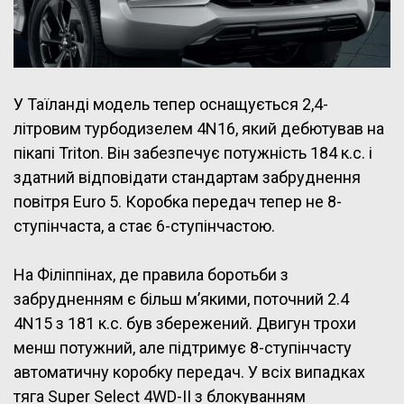
У Таїланді модель тепер оснащується 2,4-
літровим турбодизелем 4N16, який дебютував на
пікапі Triton. Він забезпечує потужність 184 к.с. і
здатний відповідати стандартам забруднення
повітря Euro 5. Коробка передач тепер не 8-
ступінчаста, а стає 6-ступінчастою.
На Філіппінах, де правила боротьби з
забрудненням є більш м’якими, поточний 2.4
4N15 з 181 к.с. був збережений. Двигун трохи
менш потужний, але підтримує 8-ступінчасту
автоматичну коробку передач. У всіх випадках
тяга Super Select 4WD-II з блокуванням