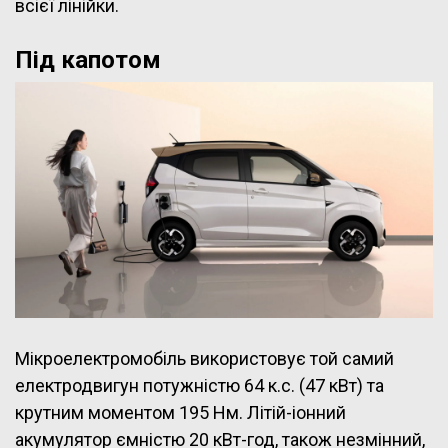
всієї лінійки.
Під капотом
Мікроелектромобіль використовує той самий
електродвигун потужністю 64 к.с. (47 кВт) та
крутним моментом 195 Нм. Літій-іонний
акумулятор ємністю 20 кВт-год, також незмінний,