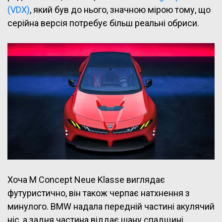
(VDX)
, який був до нього, значною мірою тому, що
серійна версія потребує більш реальні обриси.
Хоча M Concept Neue Klasse виглядає
футуристично, він також черпає натхнення з
минулого. BMW надала передній частині акулячий
ніс, а задня частина віддає шану спадщині