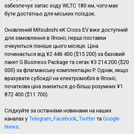
забезпечує запас ходу WLTC 180 км, чого має
бути достатньо для міських поїздок.
Оновлений Mitsubishi eK Cross EV вже доступний
для замовлення в Японії, перші поставки
очікуються пізніше цього місяця. Ціна
починається від ¥2 446 400 ($15 200) за базовий
пакет G Business Package та сягає ¥3 214 200 ($20
000) за флагманську комплектацію P. Однак, якщо
врахувати субсидії на електромобілі в Японії,
початкова ціна знизиться до більш розумних ¥1
872 400 ($11 700).
Слідкуйте за останніми новинами на наших
каналах у
Telegram
,
Facebook
,
Twitter
та
Google
News
.