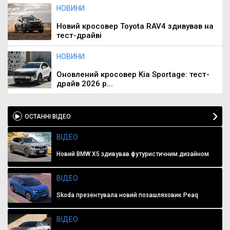
НОВИНИ
Новий кросовер Toyota RAV4 здивував на
тест-драйві
НОВИНИ
Оновлений кросовер Kia Sportage: тест-
драйв 2026 р...
ОСТАННІ ВІДЕО
ВІДЕО
Новий BMW X5 здивував футуристичним дизайном
ВІДЕО
Skoda презентувала новий позашляховик Peaq
ВІДЕО