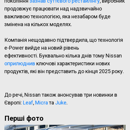
покоління
зазнав суттєвого рестайлінгу
, виробник
продовжує працювати над надзвичайно
важливою технологією, яка незабаром буде
змінена на кількох моделях.
Компанія нещодавно підтвердила, що технологія
e-Power вийде на новий рівень
ефективності. Буквально кілька днів тому Nissan
оприлюднив
ключові характеристики нових
продуктів, які він представить до кінця 2025 року.
До речі, Nissan також анонсував три новинки в
Європі:
Leaf
,
Micra
та
Juke
.
Перші фото