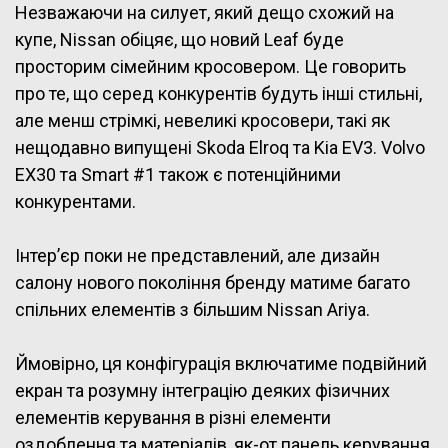
Незважаючи на силует, який дещо схожий на
купе, Nissan обіцяє, що новий Leaf буде
просторим сімейним кросовером. Це говорить
про те, що серед конкурентів будуть інші стильні,
але менш стрімкі, невеликі кросовери, такі як
нещодавно випущені Skoda Elroq та Kia EV3. Volvo
EX30 та Smart #1 також є потенційними
конкурентами.
Інтер’єр поки не представлений, але дизайн
салону нового покоління бренду матиме багато
спільних елементів з більшим Nissan Ariya.
Ймовірно, ця конфігурація включатиме подвійний
екран та розумну інтеграцію деяких фізичних
елементів керування в різні елементи
оздоблення та матеріалів, як-от панель керування