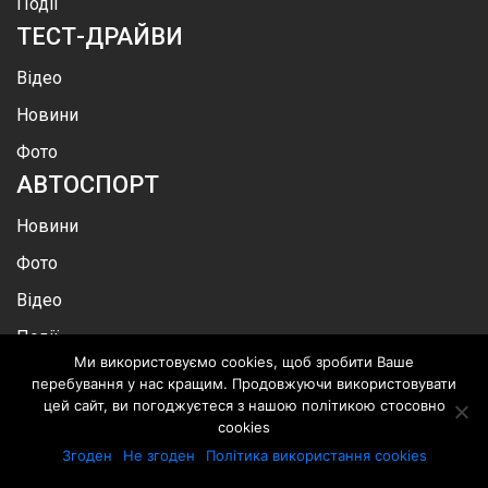
Події
ТЕСТ-ДРАЙВИ
Відео
Новини
Фото
АВТОСПОРТ
Новини
Фото
Відео
Події
Ми використовуємо cookies, щоб зробити Ваше
Ралі Дакар
перебування у нас кращим. Продовжуючи використовувати
MOTOR
CAR
цей сайт, ви погоджуєтеся з нашою політикою стосовно
cookies
Про нас
Згоден
Не згоден
Політика використання cookies
Каталог