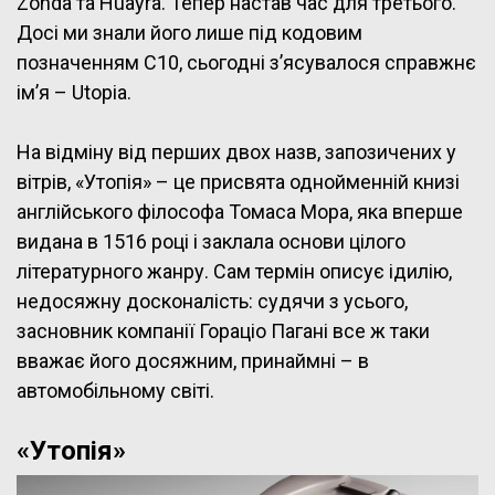
Zonda та Huayra. Тепер настав час для третього.
Досі ми знали його лише під кодовим
позначенням C10, сьогодні з’ясувалося справжнє
ім’я – Utopia.
На відміну від перших двох назв, запозичених у
вітрів, «Утопія» – це присвята однойменній книзі
англійського філософа Томаса Мора, яка вперше
видана в 1516 році і заклала основи цілого
літературного жанру. Сам термін описує ідилію,
недосяжну досконалість: судячи з усього,
засновник компанії Гораціо Пагані все ж таки
вважає його досяжним, принаймні – в
автомобільному світі.
«Утопія»