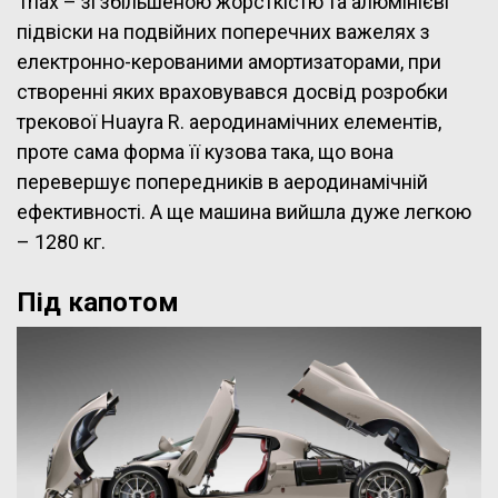
Triax – зі збільшеною жорсткістю та алюмінієві
підвіски на подвійних поперечних важелях з
електронно-керованими амортизаторами, при
створенні яких враховувався досвід розробки
трекової Huayra R. аеродинамічних елементів,
проте сама форма її кузова така, що вона
перевершує попередників в аеродинамічній
ефективності. А ще машина вийшла дуже легкою
– 1280 кг.
Під капотом