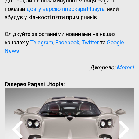
До речі, лише позаминулого місяця Pagani
показав
довгу версію гіперкара Huayra
, який
збудує у кількості п’яти примірників.
Слідкуйте за останніми новинами на наших
каналах у
Telegram
,
Facebook
,
Twitter
та
Google
News
.
Джерело:
Motor1
Галерея Pagani Utopia: