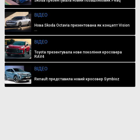
Skoda презентувала новий позашляховик Peaq
ВІДЕО
Нова Skoda Octavia презентована як концепт Vision
...
ВІДЕО
Toyota презентувала нове покоління кросовера
RAV4
ВІДЕО
Renault представила новий кросовер Symbioz