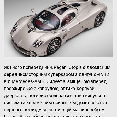
Як і його попередники, Pagani Utopia є двомісним
середньомоторним суперкаром з двигуном V12
від Mercedes-AMG. Силует зі зміщеною вперед
пасажирською капсулою, оптика, корпуси
дзеркал та чотириствольна титанова випускна
система з керамічним покриттям дозволяють з
першого погляду впізнати в цій машині роботу
Пагані. У оздобленому вручну інтер’єрі в стилі