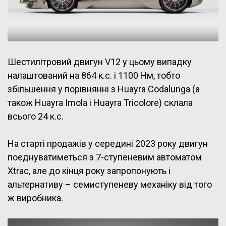
Шестилітровий двигун V12 у цьому випадку
налаштований на 864 к.с. і 1100 Нм, тобто
збільшення у порівнянні з Huayra Codalunga (а
також Huayra Imola і Huayra Tricolore) склала
всього 24 к.с.
На старті продажів у середині 2023 року двигун
поєднуватиметься з 7-ступеневим автоматом
Xtrac, але до кінця року запропонують і
альтернативу – семиступеневу механіку від того
ж виробника.