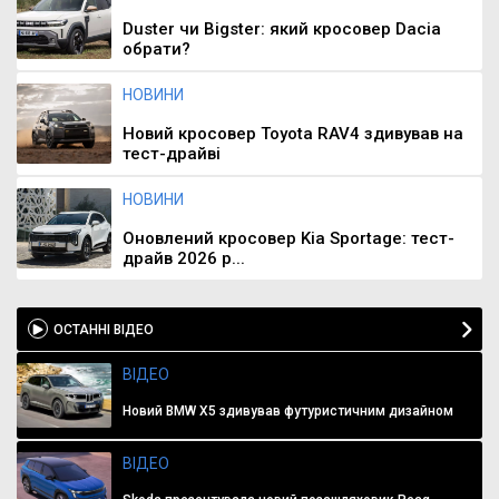
Duster чи Bigster: який кросовер Dacia
обрати?
НОВИНИ
Новий кросовер Toyota RAV4 здивував на
тест-драйві
НОВИНИ
Оновлений кросовер Kia Sportage: тест-
драйв 2026 р...
ОСТАННІ ВІДЕО
ВІДЕО
Новий BMW X5 здивував футуристичним дизайном
ВІДЕО