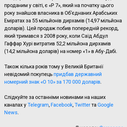
проданим у світі, є «P 7», який на початку цього
року знайшов власника в Об’єднаних Арабських
Еміратах за 55 мільйонів дирхамів (14,97 мільйона
доларів). Цей продаж побив попередній рекорд,
який тримався з 2008 року, коли Саїд Абдул
Гаффар Хурі витратив 52,2 мільйона дирхамів
(14,2 мільйона доларів) на номер «1» в Абу-Дабі.
Також кілька років тому у Великій Британії
невідомий покупець
придбав державний
номерний знак «O 10» за 170 000 доларів
.
Слідкуйте за останніми новинами на наших
каналах у
Telegram
,
Facebook
,
Twitter
та
Google
News
.