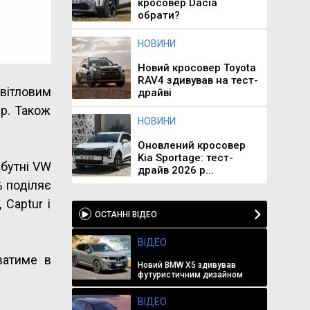
кросовер Dacia
обрати?
НОВИНИ
Новий кросовер Toyota
RAV4 здивував на тест-
світловим
драйві
ір. Також
НОВИНИ
Оновлений кросовер
Kia Sportage: тест-
йбутні VW
драйв 2026 р...
% поділяє
 Captur і
ОСТАННІ ВІДЕО
ВІДЕО
ватиме в
Новий BMW X5 здивував
футуристичним дизайном
ВІДЕО