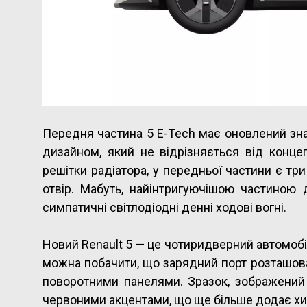
Передня частина 5 E-Tech має оновлений значо
дизайном, який не відрізняється від конце
решітки радіатора, у передньої частини є три
отвір. Мабуть, найінтригуючішою частиною 
симпатичні світлодіодні денні ходові вогні.
Новий Renault 5 — це чотиридверний автомобіл
можна побачити, що зарядний порт розташова
поворотними панелями. Зразок, зображений 
червоними акцентами, що ще більше додає хи