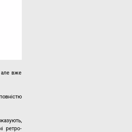
 але вже
 повністю
оказують,
і ретро-