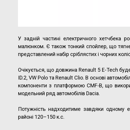
У задній частині електричного хетчбека роз
малюнком. Є також тонкий спойлер, що тягне
представлений набір сріблястих і чорних коліс
Очікується, що довжина Renault 5 E-Tech буд
ID.2, VW Polo та Renault Clio. В основі автомо
компоненти з платформою CMF-B, що використ
модельний ряд автомобілів Dacia.
Потужність надходитиме завдяки одному е
районі 120–150 к.с.