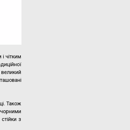
 і чітким
диційної
є великий
ташовані
ці. Також
й чорними
стійки з