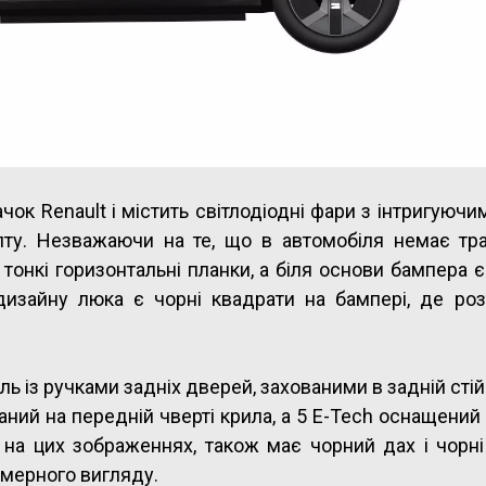
к Renault і містить світлодіодні фари з інтригуючим
пту. Незважаючи на те, що в автомобіля немає тра
 тонкі горизонтальні планки, а біля основи бампера 
дизайну люка є чорні квадрати на бампері, де роз
ь із ручками задніх дверей, захованими в задній стій
ний на передній чверті крила, а 5 E-Tech оснащени
на цих зображеннях, також має чорний дах і чорні 
мерного вигляду.