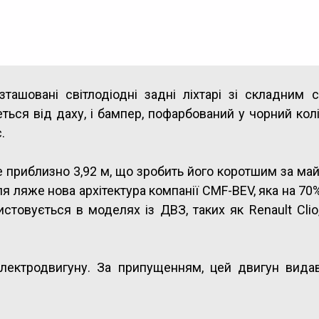
ташовані світлодіодні задні ліхтарі зі складним 
ться від даху, і бампер, пофарбований у чорний кол
.
е приблизно 3,92 м, що зробить його коротшим за ма
біля ляже нова архітектура компанії CMF-BEV, яка на 70
овується в моделях із ДВЗ, таких як Renault Clio,
лектродвигуну. За припущенням, цей двигун вида