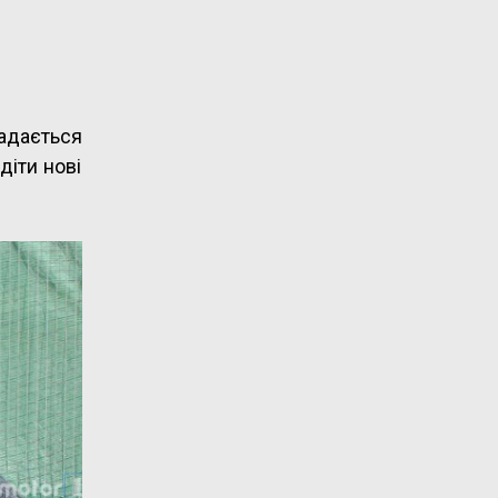
адається
діти нові