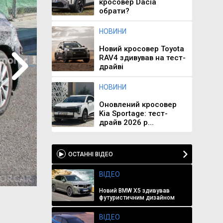
кросовер Dacia
обрати?
НОВИНИ
Новий кросовер Toyota
RAV4 здивував на тест-
драйві
НОВИНИ
Оновлений кросовер
Kia Sportage: тест-
драйв 2026 р...
ОСТАННІ ВІДЕО
ВІДЕО
Новий BMW X5 здивував
футуристичним дизайном
ВІДЕО