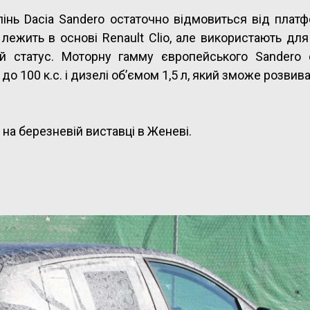
лінь Dacia Sandero остаточно відмовиться від плат
 лежить в основі Renault Clio, але використають дл
 статус. Моторну гамму європейського Sandero 
о 100 к.с. і дизелі об’ємом 1,5 л, який зможе розвива
на березневій виставці в Женеві.