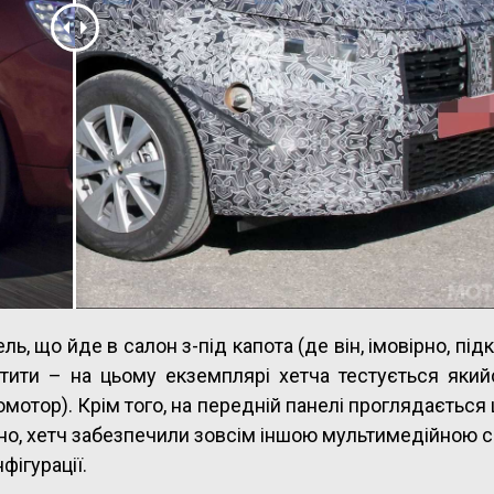
ель, що йде в салон з-під капота (де він, імовірно, пі
тити – на цьому екземплярі хетча тестується який
омотор). Крім того, на передній панелі проглядається
но, хетч забезпечили зовсім іншою мультимедійною
фігурації.