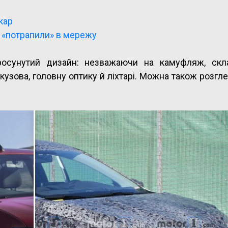
кар
 «потрапили» в мережу
росунутий дизайн: незважаючи на камуфляж, скл
узова, головну оптику й ліхтарі. Можна також розгле