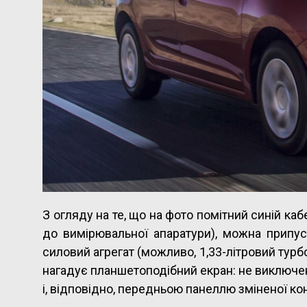
З огляду на те, що на фото помітний синій каб
до вимірювальної апаратури), можна припус
силовий агрегат (можливо, 1,33-літровий турб
нагадує планшетоподібний екран: не виключе
і, відповідно, передньою панеллю зміненої кон