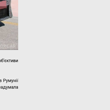
об’єктиви
в Румунії
задумала