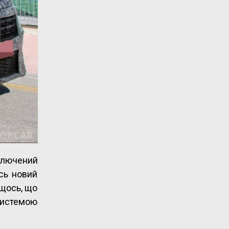
дключений
сь новий
 щось, що
 системою