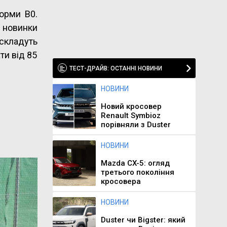
форми B0.
я новинки
складуть
ти від 85
ТЕСТ-ДРАЙВ: ОСТАННІ НОВИНИ
НОВИНИ
Новий кросовер
Renault Symbioz
порівняли з Duster
НОВИНИ
Mazda CX-5: огляд
третього покоління
кросовера
НОВИНИ
Duster чи Bigster: який