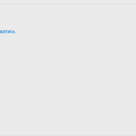
ватись
.