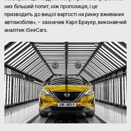
них більший попит, ніж пропозиція, і це
призводить до вищої вартості на ринку вживаних
автомобілів», – зазначив Карл Брауер, виконавчий
аналітик iSeeCars.