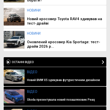
обрати?
НОВИНИ
Новий кросовер Toyota RAV4 здивував на
тест-драйві
НОВИНИ
Оновлений кросовер Kia Sportage: тест-
драйв 2026 р...
ОСТАННІ ВІДЕО
ВІДЕО
Новий BMW X5 здивував футуристичним дизайном
ВІДЕО
Skoda презентувала новий позашляховик Peaq