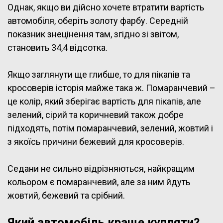
Однак, якщо ви дійсно хочете втратити вартість
автомобіля, оберіть золоту фарбу. Середній
показник знецінення там, згідно зі звітом,
становить 34,4 відсотка.
Якщо заглянути ще глибше, то для пікапів та
кросоверів історія майже така ж. Помаранчевий –
це колір, який зберігає вартість для пікапів, але
зелений, сірий та коричневий також добре
підходять, потім помаранчевий, зелений, жовтий і
з якоїсь причини бежевий для кросоверів.
Седани не сильно відрізняються, найкращим
кольором є помаранчевий, але за ним йдуть
жовтий, бежевий та срібний.
Який автомобіль краще купляти?