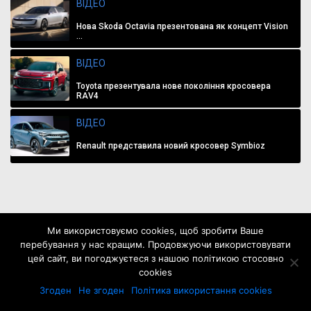
ВІДЕО
Нова Skoda Octavia презентована як концепт Vision
...
ВІДЕО
Toyota презентувала нове покоління кросовера
RAV4
ВІДЕО
Renault представила новий кросовер Symbioz
Ми використовуємо cookies, щоб зробити Ваше
перебування у нас кращим. Продовжуючи використовувати
цей сайт, ви погоджуєтеся з нашою політикою стосовно
cookies
Згоден
Не згоден
Політика використання cookies