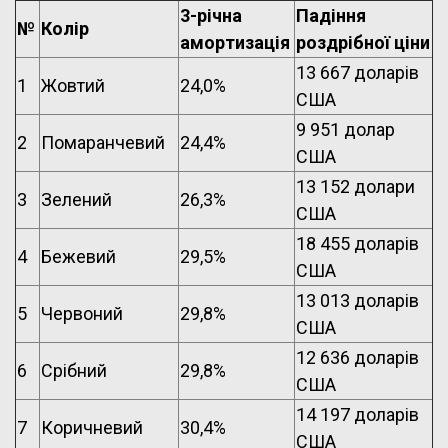
3-річна
Падіння
№
Колір
амортизація
роздрібної ціни
13 667 доларів
1
Жовтий
24,0%
США
9 951 долар
2
Помаранчевий
24,4%
США
13 152 долари
3
Зелений
26,3%
США
18 455 доларів
4
Бежевий
29,5%
США
13 013 доларів
5
Червоний
29,8%
США
12 636 доларів
6
Срібний
29,8%
США
14 197 доларів
7
Коричневий
30,4%
США