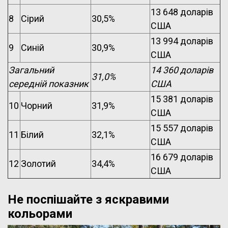
13 648 доларів
8
Сірий
30,5%
США
13 994 доларів
9
Синій
30,9%
США
Загальний
14 360 доларів
31,0%
середній показник
США
15 381 доларів
10
Чорний
31,9%
США
15 557 доларів
11
Білий
32,1%
США
16 679 доларів
12
Золотий
34,4%
США
Не поспішайте з яскравими
кольорами