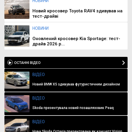
НОВИНИ
Новий кросовер Toyota RAV4 здивував на
тест-драйві
НОВИНИ
Оновлений кросовер Kia Sportage: тест-
драйв 2026 р...
ОСТАННІ ВІДЕО
ВІДЕО
Новий BMW X5 здивував футуристичним дизайном
ВІДЕО
Skoda презентувала новий позашляховик Peaq
ВІДЕО
Нова Skoda Octavia презентована як концепт Vision