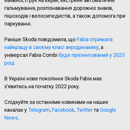
наявності рук на кермі, екстрене автоматичне
гальмування, розпізнавання дорожніх знаків,
пішоходів і велосипедистів, а також допомога при
паркуванні.
Раніше Skoda повідомила, що
Fabia отримала
найкращу в своєму класі аеродинаміку
, а
універсал Fabia Combi
буде презентований у 2023
році
.
В Україні нове покоління Skoda Fabia має
з’явитись на початку 2022 року.
Слідкуйте за останніми новинами на наших
каналах у
Telegram
,
Facebook
,
Twitter
та
Google
News
.