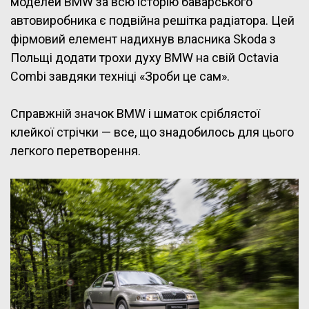
моделей BMW за всю історію баварського
автовиробника є подвійна решітка радіатора. Цей
фірмовий елемент надихнув власника Skoda з
Польщі додати трохи духу BMW на свій Octavia
Combi завдяки техніці «Зроби це сам».
Справжній значок BMW і шматок сріблястої
клейкої стрічки — все, що знадобилось для цього
легкого перетворення.