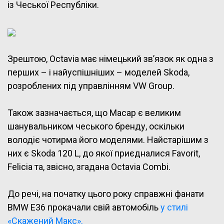
із Чеської Республіки.
Зрештою, Octavia має німецький зв’язок як одна з
перших – і найуспішніших – моделей Skoda,
розроблених під управлінням VW Group.
Також зазначається, що Масар є великим
шанувальником чеського бренду, оскільки
володіє чотирма його моделями. Найстарішим з
них є Skoda 120 L, до якої приєдналися Favorit,
Felicia та, звісно, згадана Octavia Combi.
До речі, на початку цього року справжні фанати
BMW E36 прокачали свій автомобіль
у стилі
«Скажений Макс».