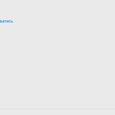
ватись
.