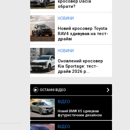
кросовер Dacia
обрати?
НОВИНИ
Новий кросовер Toyota
RAV4 здивував на тест-
драйві
НОВИНИ
Оновлений кросовер
Kia Sportage: тест-
драйв 2026 р...
ОСТАННІ ВІДЕО
ВІДЕО
Новий BMW X5 здивував
футуристичним дизайном
ВІДЕО