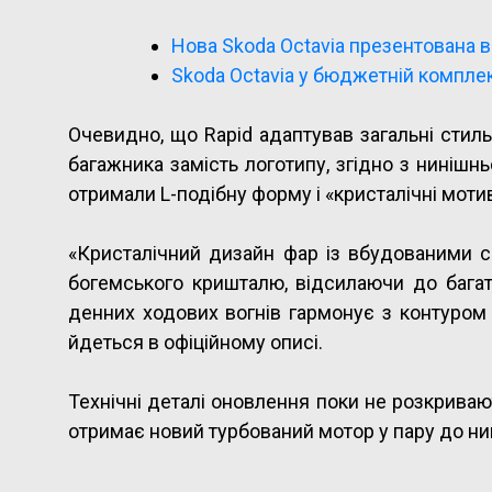
Нова Skoda Octavia презентована в
Skoda Octavia у бюджетній комплек
Очевидно, що Rapid адаптував загальні стиль
багажника замість логотипу, згідно з нинішн
отримали L-подібну форму і «кристалічні моти
«Кристалічний дизайн фар із вбудованими с
богемського кришталю, відсилаючи до багат
денних ходових вогнів гармонує з контуром 
йдеться в офіційному описі.
Технічні деталі оновлення поки не розкривают
отримає новий турбований мотор у пару до нин