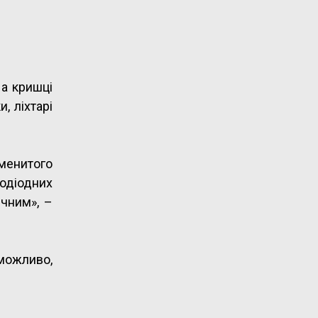
На кришці
, ліхтарі
менитого
одіодних
ічним», –
 можливо,