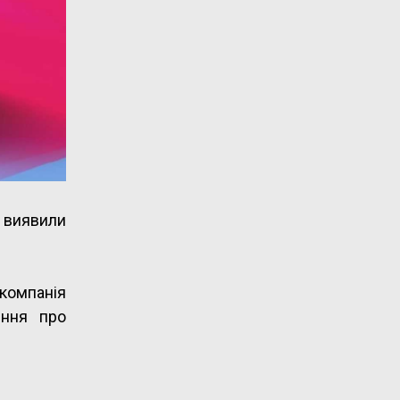
 виявили
омпанія
ення про