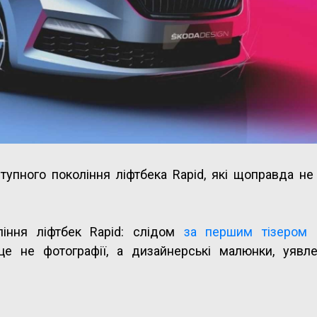
тупного покоління ліфтбека Rapid, які щоправда не
ління ліфтбек Rapid: слідом
за першим тізером
к
е не фотографії, а дизайнерські малюнки, уявл