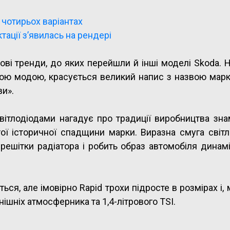
 чотирьох варіантах
тації з’явилась на рендері
ові тренди, до яких перейшли й інші моделі Skoda. 
ьою модою, красується великий напис з назвою марки
ви».
вітлодіодами нагадує про традиції виробництва зна
ої історичної спадщини марки. Виразна смуга світл
решітки радіатора і робить образ автомобіля динам
ься, але імовірно Rapid трохи підросте в розмірах і,
ішніх атмосферника та 1,4-літрового TSI.