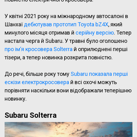
У квітні 2021 року на міжнародному автосалоні в
Шанхаї
дебютував прототип Toyota bZ4X
, який
минулого місяця отримав й
серійну версію
. Тепер
настала черга й Subaru. У травні було оголошено
про ім’я кросовера Solterra
й оприлюднені перші
тізери, а тепер новинка розкрита повністю.
До речі, більше року тому
Subaru показала перші
ескізи електрокросовера
й всі охочі можуть
порівняти наскільки вони відображали теперішню
новинку.
Subaru
Solterra