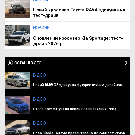
Новий кросовер Toyota RAV4 здивував на
тест-драйві
НОВИНИ
Оновлений кросовер Kia Sportage: тест-
драйв 2026 р...
ОСТАННІ ВІДЕО
ВІДЕО
Новий BMW X5 здивував футуристичним дизайном
ВІДЕО
Skoda презентувала новий позашляховик Peaq
ВІДЕО
Нова Skoda Octavia презентована як концепт Vision