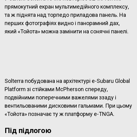
прямокутний екран мультимедійного комплексу,
та ж піднята над торпедо приладова панель. На
перших фотографіях видно і панорамний дах,
який «Тойота» можна замінити на сонячні панелі.
Solterra побудована на архітектурі e-Subaru Global
Platform зі стійками McPherson спереду,
подвійними поперечними важелями ззаду і
вентильованими дисковими гальмами. При цьому
«Тойота» позначає ту ж платформу e-TNGA.
Під підлогою