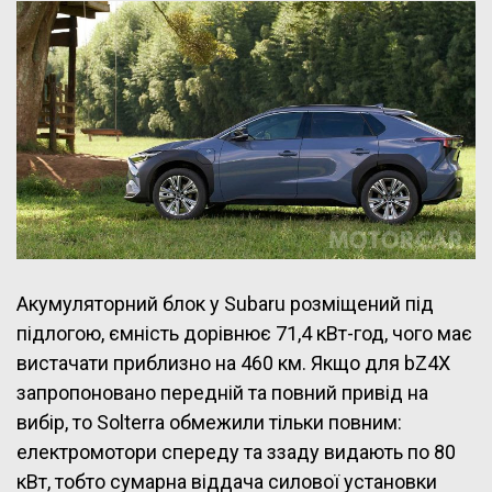
Акумуляторний блок у Subaru розміщений під
підлогою, ємність дорівнює 71,4 кВт-год, чого має
вистачати приблизно на 460 км. Якщо для bZ4X
запропоновано передній та повний привід на
вибір, то Solterra обмежили тільки повним:
електромотори спереду та ззаду видають по 80
кВт, тобто сумарна віддача силової установки