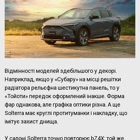
Відмінності моделей здебільшого у декорі.
Наприклад, якщо у «Субару» на місці решітки
радіатора рельєфна шестикутна панель, то у
«Тойоти» передок оформлений інакше. Форма
фар однакова, але графіка оптики різна. А ще
Solterra має круглі протитуманки і накладку, що
імітує захист днища.
У салоні Solterra точно повторює bZ4X: той же