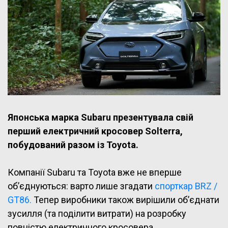
Японська марка Subaru презентувала свій
перший електричний кросовер Solterra,
побудований разом із Toyota.
Компанії Subaru та Toyota вже не вперше
об’єднуються: варто лише згадати
спорткар BRZ /
GT86.
Тепер виробники також вирішили об’єднати
зусилля (та поділити витрати) на розробку
повністю електричного кросовера.