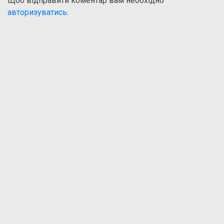
Щоб відправити коментар вам необхідно
авторизуватись
.