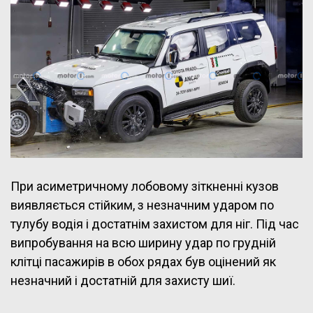
При асиметричному лобовому зіткненні кузов
виявляється стійким, з незначним ударом по
тулубу водія і достатнім захистом для ніг. Під час
випробування на всю ширину удар по грудній
клітці пасажирів в обох рядах був оцінений як
незначний і достатній для захисту шиї.