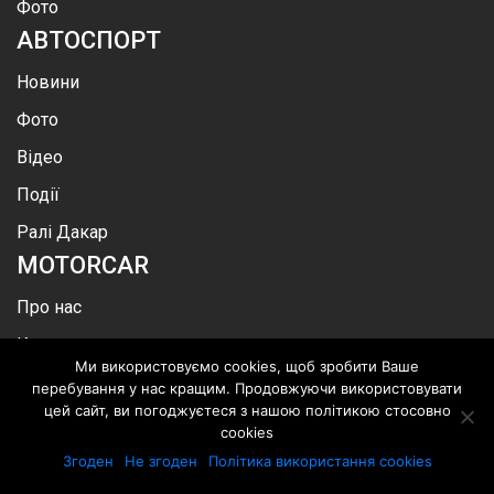
Фото
АВТОСПОРТ
Новини
Фото
Відео
Події
Ралі Дакар
MOTOR
CAR
Про нас
Каталог
Ми використовуємо cookies, щоб зробити Ваше
автомобілів
перебування у нас кращим. Продовжуючи використовувати
цей сайт, ви погоджуєтеся з нашою політикою стосовно
Реклама
cookies
Контакти
Згоден
Не згоден
Політика використання cookies
БУТИ У КУРСІ НОВИН