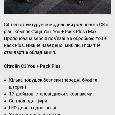
Citroën структурував модельний ряд нового C3 на
рівні комплектації You, You + Pack Plus і Max.
Пропонована версія пов’язана з обробкою You +
Pack Plus. Нижче наведено найбільш помітне
стандартне обладнання.
Citroën C3 You + Pack Plus
Кілька подушок безпеки (передні, бічні та
шторки)
17-дюймові сталеві диски з ковпаками
Світлодіодні фари
LED денні ходові вогні
Задні світлодіодні ліхтарі