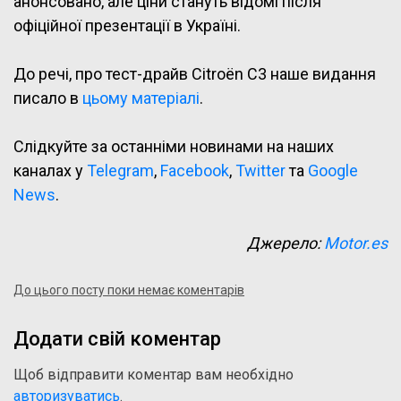
анонсовано, але ціни стануть відомі після
офіційної презентації в Україні.
До речі, про тест-драйв Citroën C3 наше видання
писало в
цьому матеріалі
.
Слідкуйте за останніми новинами на наших
каналах у
Telegram
,
Facebook
,
Twitter
та
Google
News
.
Джерело:
Motor.es
До цього посту поки немає коментарів
Додати свій коментар
Щоб відправити коментар вам необхідно
авторизуватись
.