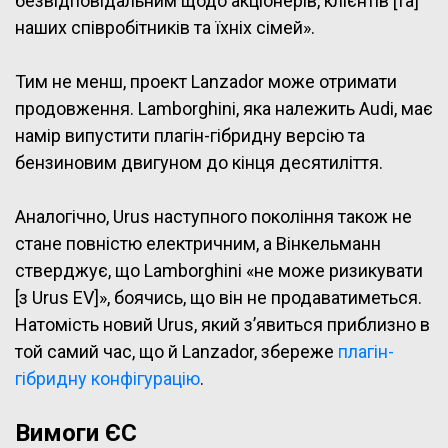
безвідповідальним щодо акціонерів, клієнтів [та]
наших співробітників та їхніх сімей».
Тим не менш, проект Lanzador може отримати
продовження. Lamborghini, яка належить Audi, має
намір випустити плагін-гібридну версію та
бензиновим двигуном до кінця десятиліття.
Аналогічно, Urus наступного покоління також не
стане повністю електричним, а Вінкельманн
стверджує, що Lamborghini «не може ризикувати
[з Urus EV]», боячись, що він не продаватиметься.
Натомість новий Urus, який з’явиться приблизно в
той самий час, що й Lanzador, збереже
плагін-
гібридну конфігурацію
.
Вимоги ЄС