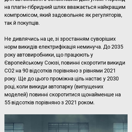
на плагін-гібридний шлях вважається найкращим
компромісом, який задовольняє як регуляторів,
так й покупців.
Не дивлячись на це, зі зростанням суворіших
норм викидів електрифікація неминуча. До 2035
року автовиробники, що працюють у
Європейському Союзі, повинні скоротити викиди
CO2 на 90 відсотків порівняно з рівнями 2021
року. Ще до цього проміжна ціль настає у 2030
році, коли викиди автопарку (випущених
моделей) повинні скоротитися щонайменше на
55 відсотків порівняно з 2021 роком.