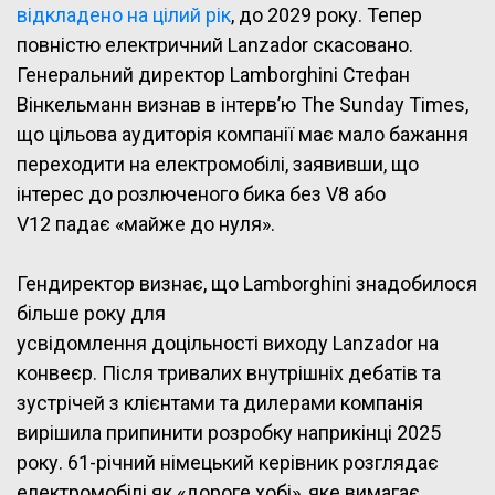
відкладено на цілий рік
, до 2029 року. Тепер
повністю електричний Lanzador скасовано.
Генеральний директор Lamborghini Стефан
Вінкельманн визнав в інтерв’ю The Sunday Times,
що цільова аудиторія компанії має мало бажання
переходити на електромобілі, заявивши, що
інтерес до розлюченого бика без V8 або
V12 падає «майже до нуля».
Гендиректор визнає, що Lamborghini знадобилося
більше року для
усвідомлення доцільності виходу Lanzador на
конвеєр. Після тривалих внутрішніх дебатів та
зустрічей з клієнтами та дилерами компанія
вирішила припинити розробку наприкінці 2025
року. 61-річний німецький керівник розглядає
електромобілі як «дороге хобі», яке вимагає