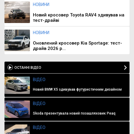
НОВИНИ
Новий кросовер Toyota RAV4 здивував на
тест-драйві
НОВИНИ
Оновлений кросовер Kia Sportage: тест-
драйв 2026 р...
ОСТАННІ ВІДЕО
ВІДЕО
Новий BMW X5 здивував футуристичним дизайном
ВІДЕО
Skoda презентувала новий позашляховик Peaq
ВІДЕО