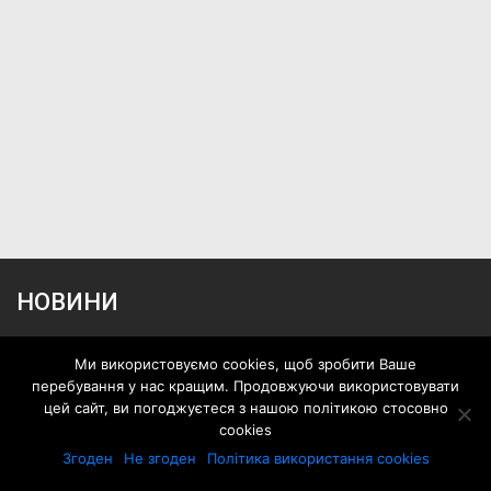
НОВИНИ
Стрічка автоновин
Ми використовуємо cookies, щоб зробити Ваше
Презентації
перебування у нас кращим. Продовжуючи використовувати
цей сайт, ви погоджуєтеся з нашою політикою стосовно
Події
cookies
ТЕСТ-ДРАЙВИ
Згоден
Не згоден
Політика використання cookies