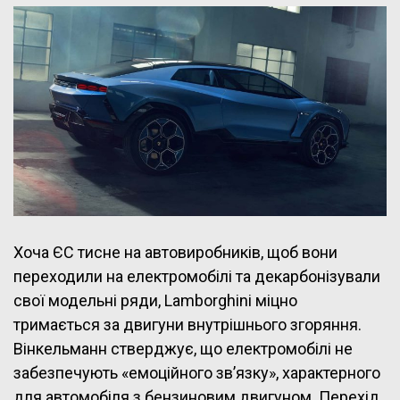
Хоча ЄС тисне на автовиробників, щоб вони
переходили на електромобілі та декарбонізували
свої модельні ряди, Lamborghini міцно
тримається за двигуни внутрішнього згоряння.
Вінкельманн стверджує, що електромобілі не
забезпечують «емоційного зв’язку», характерного
для автомобіля з бензиновим двигуном. Перехід