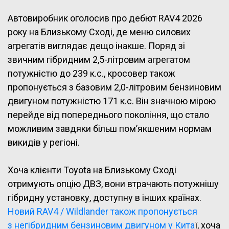
Автовиробник оголосив про дебют RAV4 2026
року на Близькому Сході, де меню силових
агрегатів виглядає дещо інакше. Поряд зі
звичним гібридним 2,5-літровим агрегатом
потужністю до 239 к.с., кросовер також
пропонується з базовим 2,0-літровим бензиновим
двигуном потужністю 171 к.с. Він значною мірою
перейде від попереднього покоління, що стало
можливим завдяки більш пом’якшеним нормам
викидів у регіоні.
Хоча клієнти Toyota на Близькому Сході
отримують опцію ДВЗ, вони втрачають потужнішу
гібридну установку, доступну в інших країнах.
Новий RAV4 / Wildlander також пропонується
з негібридним бензиновим двигуном у Кита
ї, хоча