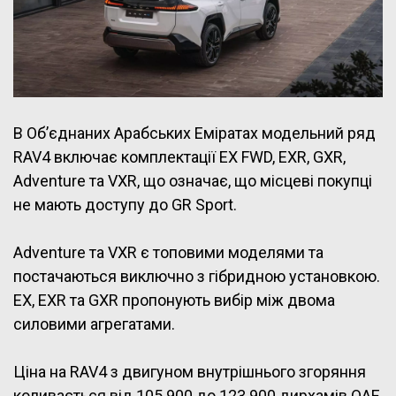
В Об’єднаних Арабських Еміратах модельний ряд
RAV4 включає комплектації EX FWD, EXR, GXR,
Adventure та VXR, що означає, що місцеві покупці
не мають доступу до GR Sport.
Adventure та VXR є топовими моделями та
постачаються виключно з гібридною установкою.
EX, EXR та GXR пропонують вибір між двома
силовими агрегатами.
Ціна на RAV4 з двигуном внутрішнього згоряння
коливається від 105 900 до 123 900 дирхамів ОАЕ