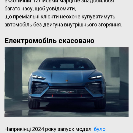
екзотичній італійській марці не знадобилося
багато часу, щоб усвідомити,
що преміальні клієнти неохоче купуватимуть
автомобіль без двигуна внутрішнього згоряння.
Електромобіль скасовано
Наприкінці 2024 року запуск моделі
було