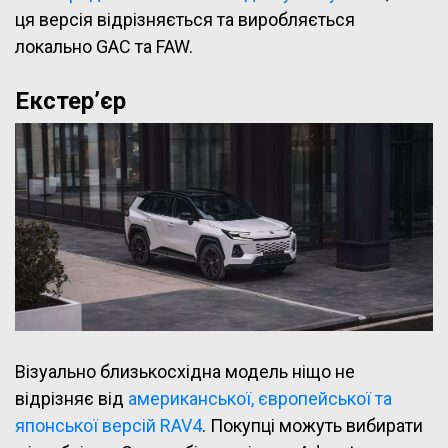
ця версія відрізняється та виробляється
локально GAC та FAW.
Екстер’єр
Візуально близькосхідна модель ніщо не
відрізняє від
американської, європейської та
японської версій RAV4
. Покупці можуть вибирати