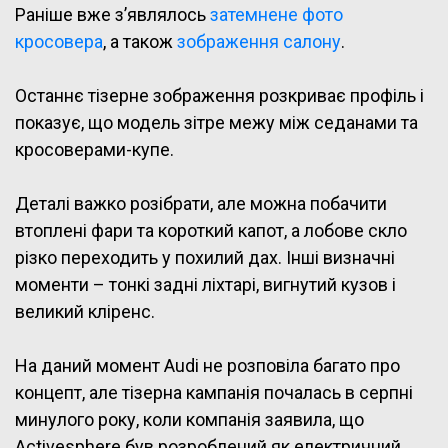
Раніше вже з’являлось
затемнене фото
кросовера
, а також
зображення салону
.
Останнє тізерне зображення розкриває профіль і
показує, що модель зітре межу між седанами та
кросоверами-купе.
Деталі важко розібрати, але можна побачити
втоплені фари та короткий капот, а лобове скло
різко переходить у похилий дах. Інші визначні
моменти – тонкі задні ліхтарі, вигнутий кузов і
великий кліренс.
На даний момент Audi не розповіла багато про
концепт, але тізерна кампанія почалась в серпні
минулого року, коли компанія заявила, що
Activesphere був розроблений як електричний