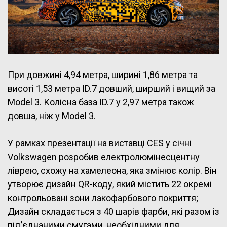
При довжині 4,94 метра, ширині 1,86 метра та
висоті 1,53 метра ID.7 довший, ширший і вищий за
Model 3. Колісна база ID.7 у 2,97 метра також
довша, ніж у Model 3.
У рамках презентації на виставці CES у січні
Volkswagen розробив електролюмінесцентну
ліврею, схожу на хамелеона, яка змінює колір. Він
утворює дизайн QR-коду, який містить 22 окремі
контрольовані зони лакофарбового покриття;
Дизайн складається з 40 шарів фарби, які разом із
під’єднаними смугами, необхідними для