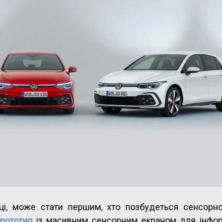
ці, може стати першим, хто позбудеться сенсорної
прототип
із масивним сенсорним екраном для інфор