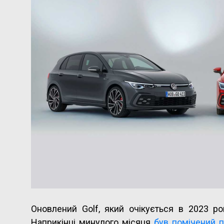
Оновлений Golf, який очікується в 2023 ро
Наприкінці минулого місяця
був помічений 