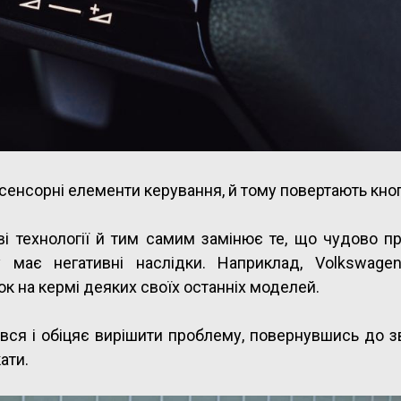
 сенсорні елементи керування, й тому повертають кно
ві технології й тим самим замінює те, що чудово п
у має негативні наслідки. Наприклад, Volkswage
к на кермі деяких своїх останніх моделей.
вся і обіцяє вирішити проблему, повернувшись до 
ати.