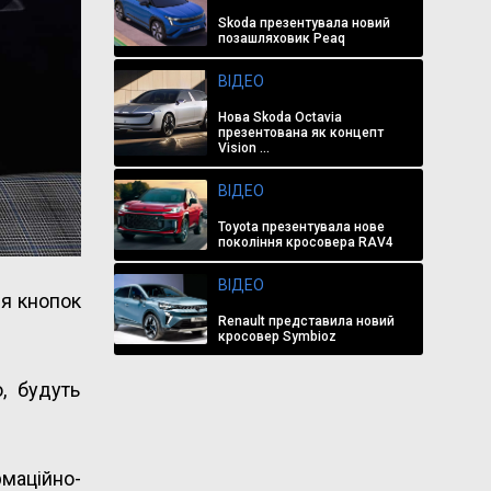
Skoda презентувала новий
позашляховик Peaq
ВІДЕО
Нова Skoda Octavia
презентована як концепт
Vision ...
ВІДЕО
Toyota презентувала нове
покоління кросовера RAV4
ВІДЕО
ня кнопок
Renault представила новий
кросовер Symbioz
, будуть
маційно-