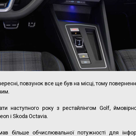
вересні, повзунок все ще був на місці, тому повернен
ним.
ати наступного року з рестайлінгом Golf, ймовірно
on і Skoda Octavia.
мав більше обчислювальної потужності для інфор