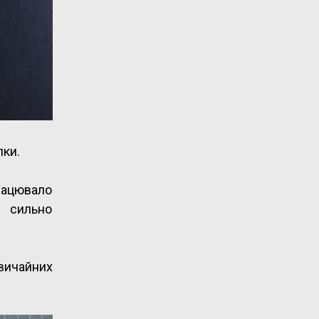
пки.
рацювало
n сильно
звичайних