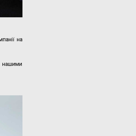
панії на
і нашими