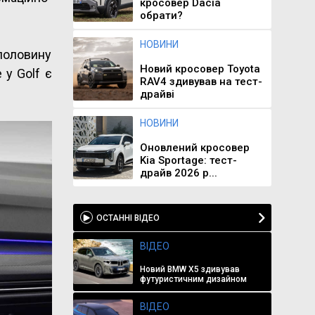
кросовер Dacia
обрати?
НОВИНИ
половину
Новий кросовер Toyota
 у Golf є
RAV4 здивував на тест-
драйві
НОВИНИ
Оновлений кросовер
Kia Sportage: тест-
драйв 2026 р...
ОСТАННІ ВІДЕО
ВІДЕО
Новий BMW X5 здивував
футуристичним дизайном
ВІДЕО