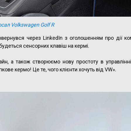
рсал Volkswagen Golf R
вернувся через LinkedIn з оголошенням про дії ком
збудеться сенсорних клавіш на кермі.
йн, а також створюємо нову простоту в управлінн
ове кермо! Це те, чого клієнти хочуть від VW».