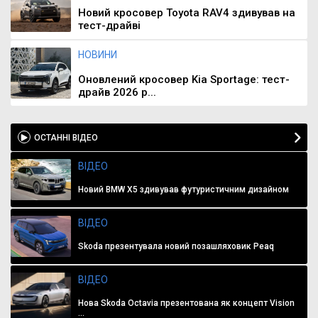
Новий кросовер Toyota RAV4 здивував на
тест-драйві
НОВИНИ
Оновлений кросовер Kia Sportage: тест-
драйв 2026 р...
ОСТАННІ ВІДЕО
ВІДЕО
Новий BMW X5 здивував футуристичним дизайном
ВІДЕО
Skoda презентувала новий позашляховик Peaq
ВІДЕО
Нова Skoda Octavia презентована як концепт Vision
...