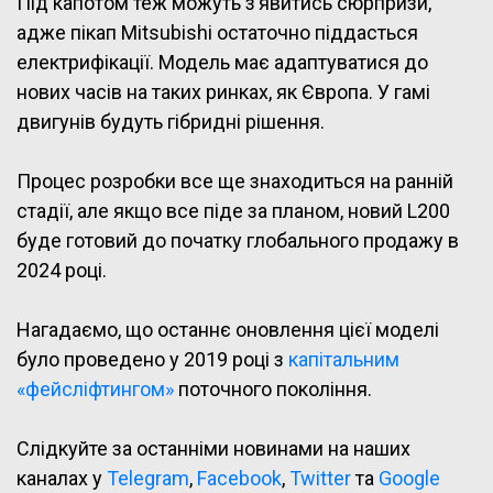
Під капотом теж можуть з’явитись сюрпризи,
адже пікап Mitsubishi остаточно піддасться
електрифікації. Модель має адаптуватися до
нових часів на таких ринках, як Європа. У гамі
двигунів будуть гібридні рішення.
Процес розробки все ще знаходиться на ранній
стадії, але якщо все піде за планом, новий L200
буде готовий до початку глобального продажу в
2024 році.
Нагадаємо, що останнє оновлення цієї моделі
було проведено у 2019 році з
капітальним
«фейсліфтингом»
поточного покоління.
Слідкуйте за останніми новинами на наших
каналах у
Telegram
,
Facebook
,
Twitter
та
Google