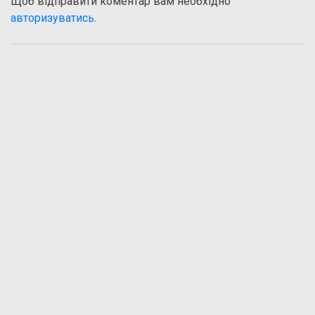
Щоб відправити коментар вам необхідно
авторизуватись
.