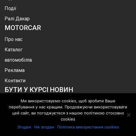
Події
Ралі Дакар
MOTOR
CAR
Про нас
Каталог
автомобілів
Реклама
Контакти
БУТИ У КУРСІ НОВИН
Ми використовуємо cookies, щоб зробити Ваше
перебування у нас кращим. Продовжуючи використовувати
цей сайт, ви погоджуєтеся з нашою політикою стосовно
cookies
.
©
MotorСar
.
Всі права захищені
Згоден
Не згоден
Політика використання cookies