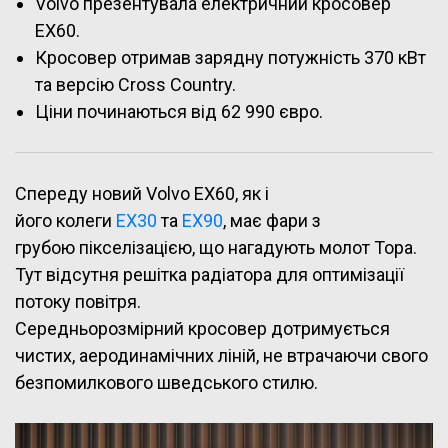
Volvo презентувала електричний кросовер
EX60.
Кросовер отримав зарядну потужність 370 кВт
та версію Cross Country.
Ціни починаються від 62 990 євро.
Спереду новий Volvo EX60, як і
його колеги
EX30
та
EX90
, має фари з
грубою пікселізацією, що нагадують молот Тора.
Тут відсутня решітка радіатора для оптимізації
потоку повітря.
Середньорозмірний кросовер дотримується
чистих, аеродинамічних ліній, не втрачаючи свого
безпомилкового шведського стилю.