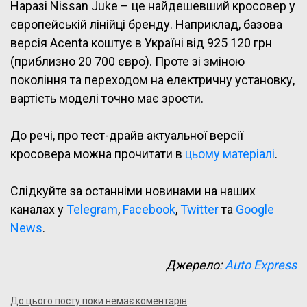
Наразі Nissan Juke – це найдешевший кросовер у
європейській лінійці бренду. Наприклад, базова
версія Acenta коштує в Україні від 925 120 грн
(приблизно 20 700 євро). Проте зі зміною
покоління та переходом на електричну установку,
вартість моделі точно має зрости.
До речі, про тест-драйв актуальної версії
кросовера можна прочитати в
цьому матеріалі
.
Слідкуйте за останніми новинами на наших
каналах у
Telegram
,
Facebook
,
Twitter
та
Google
News
.
Джерело:
Auto Express
До цього посту поки немає коментарів