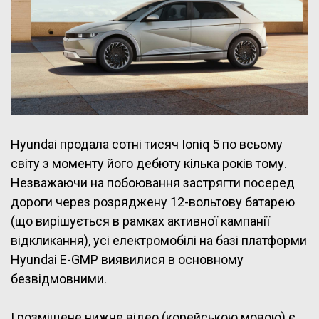
Hyundai продала сотні тисяч Ioniq 5 по всьому
світу з моменту його дебюту кілька років тому.
Незважаючи на побоювання застрягти посеред
дороги через розряджену 12-вольтову батарею
(що вирішується в рамках активної кампанії
відкликання), усі електромобілі на базі платформи
Hyundai E-GMP виявилися в основному
безвідмовними.
І розміщене нижче відео (корейською мовою) є