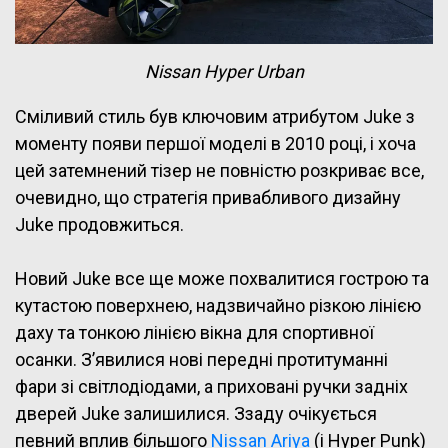
Nissan Hyper Urban
Сміливий стиль був ключовим атрибутом Juke з
моменту появи першої моделі в 2010 році, і хоча
цей затемнений тізер не повністю розкриває все,
очевидно, що стратегія привабливого дизайну
Juke продовжиться.
Новий Juke все ще може похвалитися гострою та
кутастою поверхнею, надзвичайно різкою лінією
даху та тонкою лінією вікна для спортивної
осанки. З’явилися нові передні протитуманні
фари зі світлодіодами, а приховані ручки задніх
дверей Juke залишилися. Ззаду очікується
певний вплив більшого
Nissan Ariya
(і Hyper Punk)