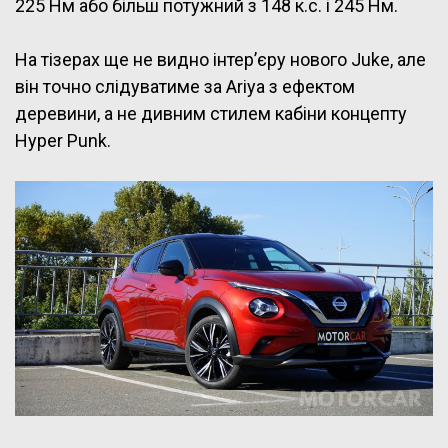
225 Нм або більш потужний з 148 к.с. і 245 Нм.
На тізерах ще не видно інтер’єру нового Juke, але
він точно слідуватиме за Ariya з ефектом
деревини, а не дивним стилем кабіни концепту
Hyper Punk.