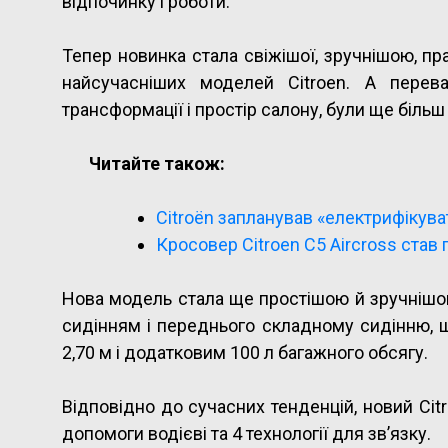
відпочинку і роботи.
Тепер новинка стала свіжішої, зручнішою, пр
найсучасніших моделей Citroеn. А перева
трансформації і простір салону, були ще більш
Читайте також:
Citroën запланував «електрифікува
Кросовер Citroen C5 Aircross став
Нова модель стала ще простішою й зручнішо
сидінням і переднього складному сидінню, щ
2,70 м і додатковим 100 л багажного обсягу.
Відповідно до сучасних тенденцій, новий Cit
допомоги водієві та 4 технології для зв’язку.