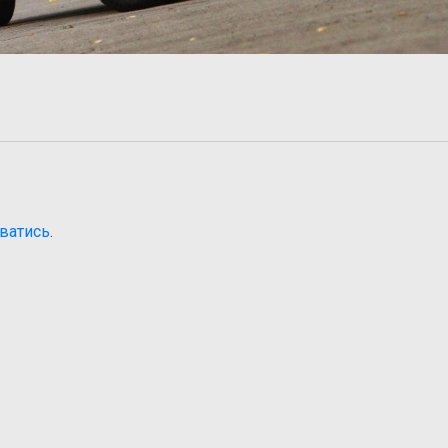
ватись
.