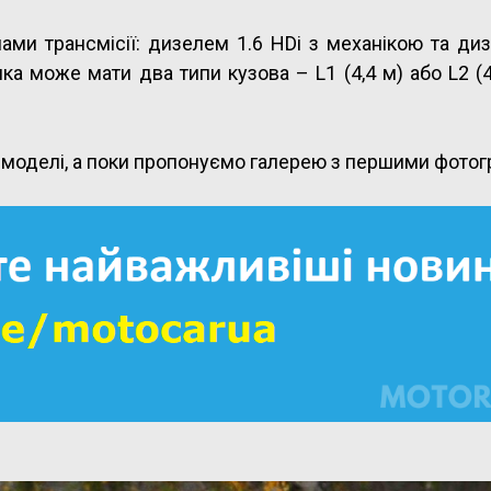
ами трансмісії: дизелем 1.6 HDi з механікою та ди
нка може мати два типи кузова – L1 (4,4 м) або L2 (4
 моделі, а поки пропонуємо галерею з першими фотог