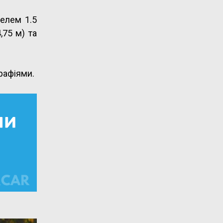
зелем 1.5
,75 м) та
рафіями.