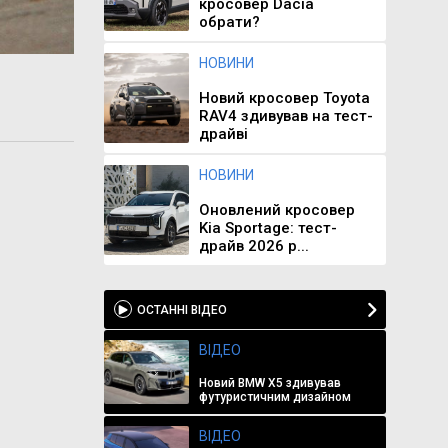
кросовер Dacia
обрати?
НОВИНИ
Новий кросовер Toyota
RAV4 здивував на тест-
драйві
НОВИНИ
Оновлений кросовер
Kia Sportage: тест-
драйв 2026 р...
ОСТАННІ ВІДЕО
ВІДЕО
Новий BMW X5 здивував
футуристичним дизайном
ВІДЕО