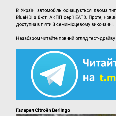
В Україні автомобіль оснащується двома тип
BlueHDi з 8-ст. АКПП серії EAT8. Проте, нови
доступна в п’яти й семимісцевому виконанні.
Незабаром читайте повний огляд тест-драйву
Галерея Citroёn Berlingo