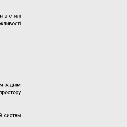
н в стилі
жливості
м заднім
 простору
19 систем