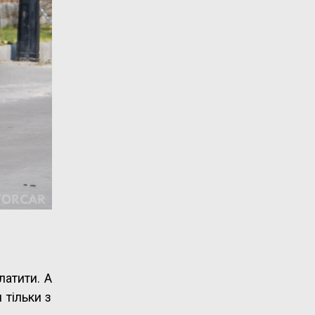
латити. А
 тільки з