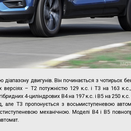
 діапазону двигунів. Він починається з чотирьох б
х версіях – T2 потужністю 129 к.с. і T3 на 163 к.с.
ридних 4-циліндрових B4 на 197 к.с. і B5 на 250 к.с. 
ід, але T3 пропонується з восьмиступеневою авто
стиступеневою механічною. Моделі B4 і B5 повнопр
автомат.