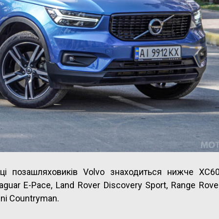
йці позашляховиків Volvo знаходиться нижче XC60
uar E-Pace, Land Rover Discovery Sport, Range Rove
ini Countryman.