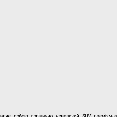
являє собою порівняно невеликий SUV преміум-к