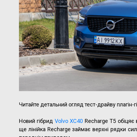
Читайте детальний огляд тест-драйву плагін-г
Новий гібрид
Volvo XC40
Recharge T5 обіцяє 
ще лінійка Recharge займає верхні рядки си