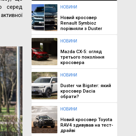
го серед
НОВИНИ
активної
Новий кросовер
Renault Symbioz
порівняли з Duster
НОВИНИ
Mazda CX-5: огляд
третього покоління
кросовера
НОВИНИ
Duster чи Bigster: який
кросовер Dacia
обрати?
НОВИНИ
Новий кросовер Toyota
RAV4 здивував на тест-
драйві