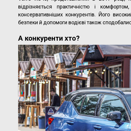
відрізняється практичністю і комфорто
консервативніших конкурентів. Його високи
безпеки й допомоги водієві також сподобали
А конкуренти хто?