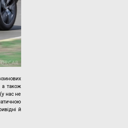
ензинових
, а також
(у нас не
матичною
ивідні й