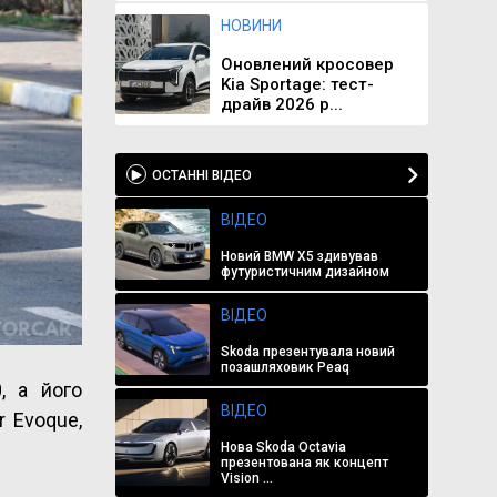
НОВИНИ
Оновлений кросовер
Kia Sportage: тест-
драйв 2026 р...
ОСТАННІ ВІДЕО
ВІДЕО
Новий BMW X5 здивував
футуристичним дизайном
ВІДЕО
Skoda презентувала новий
позашляховик Peaq
, а його
ВІДЕО
r Evoque,
Нова Skoda Octavia
презентована як концепт
Vision ...