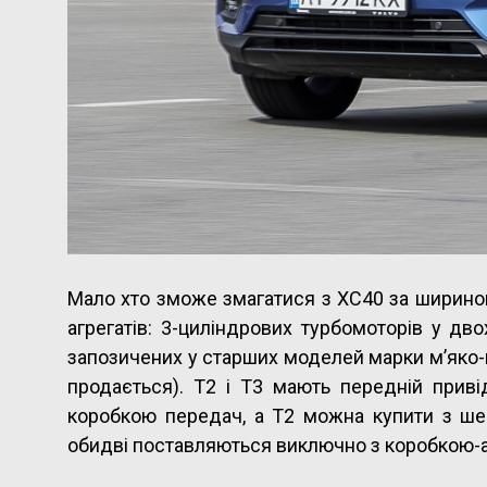
Мало хто зможе змагатися з XC40 за шириною
агрегатів: 3-циліндрових турбомоторів у дво
запозичених у старших моделей марки м’яко-гіб
продається). T2 і T3 мають передній прив
коробкою передач, а Т2 можна купити з ше
обидві поставляються виключно з коробкою-