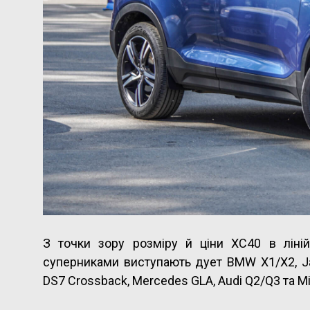
З точки зору розміру й ціни XC40 в ліні
суперниками виступають дует BMW X1/X2, Jag
DS7 Crossback, Mercedes GLA, Audi Q2/Q3 та M