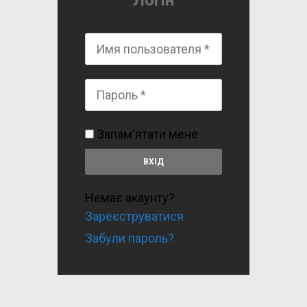
Логін
Запам'ятати мене
Немає акаунту?
Зареєструватися
Забули пароль?