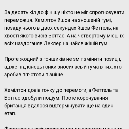
За десять кіл до фінішу ніхто не міг спрогнозувати
переможця. Хемілтон йшов на зношеній гумі,
позаду нього в двох секундах йшов Феттель, на
хвості якого висів Боттас. А на четвертому місці їх
всіх наздоганяв Леклер на найсвіжішій гумі.
Проте жодний з гонщиків не зміг змінити позиції,
адже під кінець гонки зносилась й гума в тих, хто
зробив піт-стопи пізніше.
Хемілтон довів гонку до перемоги, а Феттель та
Боттас здобули подіум. Проте коронування
британця вдалося відтермінувати ще на один
етап.
Ферстаппен зміг прорватися до шостого місця та