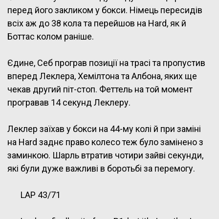
перед його закликом у бокси. Німець пересидів
всіх аж до 38 кола та перейшов на Hard, як й
Боттас колом раніше.
Єдине, Себ програв позиції на трасі та пропустив
вперед Леклера, Хемілтона та Албона, яких ще
чекав другий піт-стоп. Феттель на той момент
програвав 14 секунд Леклеру.
Леклер заїхав у бокси на 44-му колі й при заміні
на Hard заднє право колесо теж було замінено з
заминкою. Шарль втратив чотири зайві секунди,
які були дуже важливі в боротьбі за перемогу.
LAP 43/71