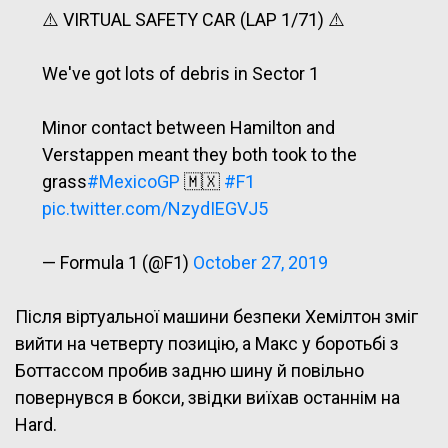
⚠️ VIRTUAL SAFETY CAR (LAP 1/71) ⚠️
We've got lots of debris in Sector 1
Minor contact between Hamilton and
Verstappen meant they both took to the
grass
#MexicoGP
🇲🇽
#F1
pic.twitter.com/NzydIEGVJ5
— Formula 1 (@F1)
October 27, 2019
Після віртуальної машини безпеки Хемілтон зміг
вийти на четверту позицію, а Макс у боротьбі з
Боттассом пробив задню шину й повільно
повернувся в бокси, звідки виїхав останнім на
Hard.