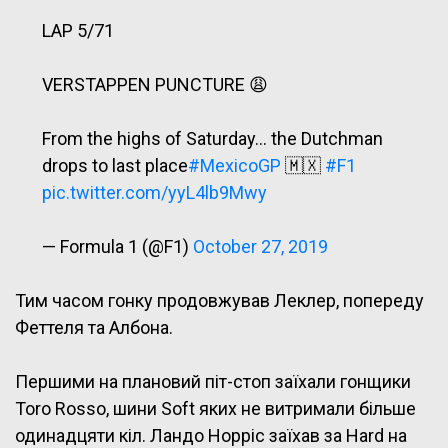
LAP 5/71
VERSTAPPEN PUNCTURE 😩
From the highs of Saturday… the Dutchman
drops to last place
#MexicoGP
🇲🇽
#F1
pic.twitter.com/yyL4lb9Mwy
— Formula 1 (@F1)
October 27, 2019
Тим часом гонку продовжував Леклер, попереду
Феттеля та Албона.
Першими на плановий піт-стоп заїхали гонщики
Toro Rosso, шини Soft яких не витримали більше
одинадцяти кіл. Ландо Норріс заїхав за Hard на