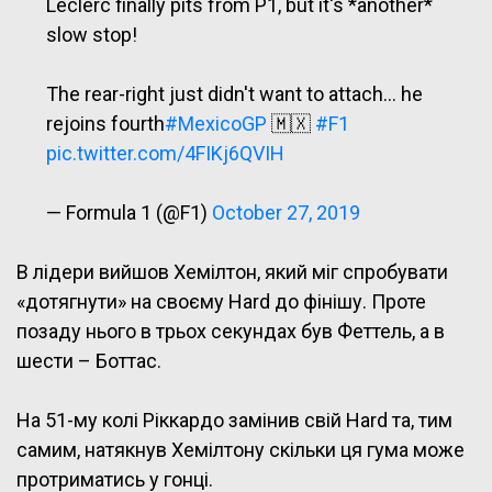
Leclerc finally pits from P1, but it's *another*
slow stop!
The rear-right just didn't want to attach… he
rejoins fourth
#MexicoGP
🇲🇽
#F1
pic.twitter.com/4FIKj6QVIH
— Formula 1 (@F1)
October 27, 2019
В лідери вийшов Хемілтон, який міг спробувати
«дотягнути» на своєму Hard до фінішу. Проте
позаду нього в трьох секундах був Феттель, а в
шести – Боттас.
На 51-му колі Ріккардо замінив свій Hard та, тим
самим, натякнув Хемілтону скільки ця гума може
протриматись у гонці.