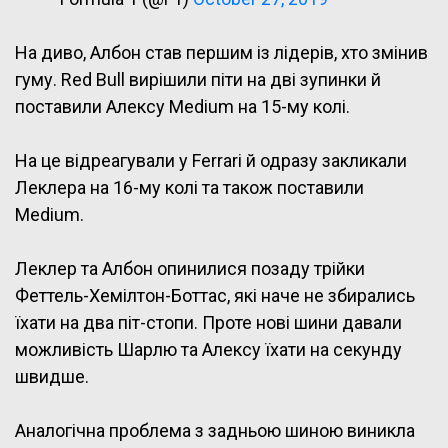
На диво, Албон став першим із лідерів, хто змінив
гуму. Red Bull вирішили піти на дві зупинки й
поставили Алексу Medium на 15-му колі.
На це відреагували у Ferrari й одразу закликали
Леклера на 16-му колі та також поставили
Medium.
Леклер та Албон опинилися позаду трійки
Феттель-Хемілтон-Боттас, які наче не збирались
їхати на два піт-стопи. Проте нові шини давали
можливість Шарлю та Алексу їхати на секунду
швидше.
Аналогічна проблема з задньою шиною виникла