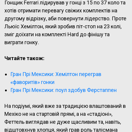
Гонщик Ferrari лідирував у гонці з 15 по 37 коло та
хотів отримати перевагу свіжих комплектів на
другому відрізку, аби повернути лідерство. Проте
Льюїс Хемілтон, який зробив піт-стоп на 23 колі,
зміг доїхати на комплекті Hard до фінішу та
виграти гонку.
Читайте також:
Гран Прі Мексики: Хемілтон переграв
«фаворитів» гонки
Гран Прі Мексики: поул здобув Ферстаппен
На подіумі, який вже за традицією влаштований в
Мехіко не на стартовій прямі, а на «стадіоні»,
Феттель виглядав не дуже щасливим та, навіть,
відштовхнув хлопця, який грав роль талісмана