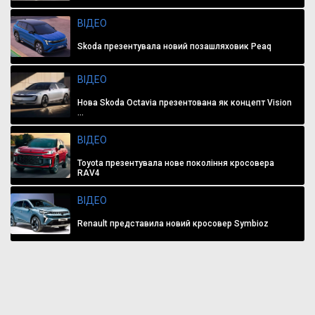
ВІДЕО
Skoda презентувала новий позашляховик Peaq
ВІДЕО
Нова Skoda Octavia презентована як концепт Vision
...
ВІДЕО
Toyota презентувала нове покоління кросовера
RAV4
ВІДЕО
Renault представила новий кросовер Symbioz