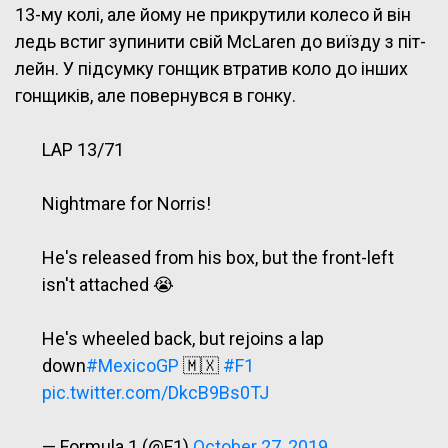
13-му колі, але йому не прикрутили колесо й він
ледь встиг зупинити свій McLaren до виїзду з піт-
лейн. У підсумку гонщик втратив коло до інших
гонщиків, але повернувся в гонку.
LAP 13/71
Nightmare for Norris!
He's released from his box, but the front-left
isn't attached 😭
He's wheeled back, but rejoins a lap
down
#MexicoGP
🇲🇽
#F1
pic.twitter.com/DkcB9Bs0TJ
— Formula 1 (@F1)
October 27, 2019