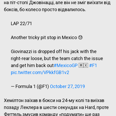
на піт-стопі Джовінацці, але він не зміг виїхати від
боксів, бо колесо просто відвалилось.
LAP 22/71
Another tricky pit stop in Mexico 😓
Giovinazzi is dropped off his jack with the
right-rear loose, but the team catch the issue
and get him back out
#MexicoGP
🇲🇽
#F1
pic.twitter.com/VPkkfGB1v2
— Formula 1 (@F1)
October 27, 2019
Хемілтон заїхав в бокси на 24-му колі та виїхав
позаду Леклера в шести секундах на Hard, проте
Феттель змусив команду «подумати» ще раз