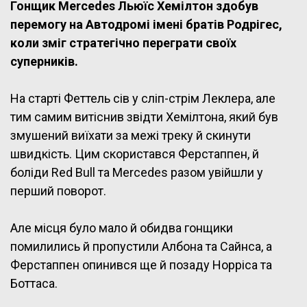
Гонщик Mercedes Льюїс Хемілтон здобув
перемогу на Автодромі імені братів Родрігес,
коли зміг стратегічно переграти своїх
суперників.
На старті Феттель сів у сліп-стрім Леклера, але
тим самим витіснив звідти Хемілтона, який був
змушений виїхати за межі треку й скинути
швидкість. Цим скористався Ферстаппен, й
боліди Red Bull та Mercedes разом увійшли у
перший поворот.
Але місця було мало й обидва гонщики
помилились й пропустили Албона та Сайнса, а
Ферстаппен опинився ще й позаду Норріса та
Боттаса.