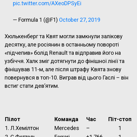
pic.twitter.com/AXeoDPSyEi
— Formula 1 (@F1)
October 27, 2019
Хюлькенберг та Квят могли замкнули залікову
десятку, але росіянин в останньому повороті
«підчепив» болід Renault та відправив його на
узбіччя. Халк зміг дотягнути до фінішної лінії та
фінішував 11-м, але після штрафу Квята знову
повернувся в топ-10. Виграв від цього Гаслі – він
встиг стати дев’ятим.
Пілот
Команда
Час
Піт-стоп
1. Л.Хемілтон
Mercedes
–
1
2. С.Феттель
Ferrari
+1.766
1