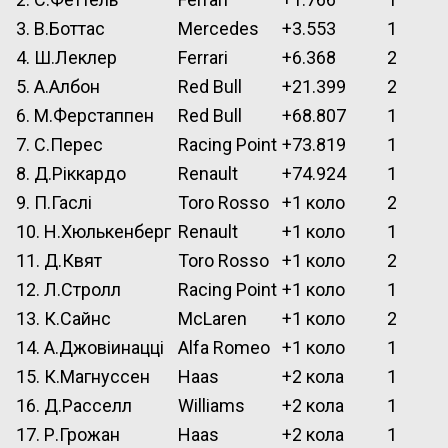
3. В.Боттас
Mercedes
+3.553
1
4. Ш.Леклер
Ferrari
+6.368
2
5. А.Албон
Red Bull
+21.399
2
6. М.Ферстаппен
Red Bull
+68.807
1
7. С.Перес
Racing Point
+73.819
1
8. Д.Ріккардо
Renault
+74.924
1
9. П.Гаслі
Toro Rosso
+1 коло
2
10. Н.Хюлькенберг
Renault
+1 коло
1
11. Д.Квят
Toro Rosso
+1 коло
2
12. Л.Стролл
Racing Point
+1 коло
1
13. К.Сайнс
McLaren
+1 коло
2
14. А.Джовіинацці
Alfa Romeo
+1 коло
1
15. К.Магнуссен
Haas
+2 кола
1
16. Д.Расселл
Williams
+2 кола
1
17. Р.Грожан
Haas
+2 кола
1