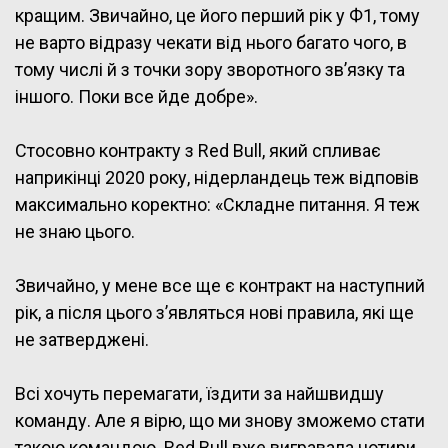
кращим. Звичайно, це його перший рік у Ф1, тому
не варто відразу чекати від нього багато чого, в
тому числі й з точки зору зворотного зв’язку та
іншого. Поки все йде добре».
Стосовно контракту з Red Bull, який спливає
наприкінці 2020 року, нідерландець теж відповів
максимально коректно: «Складне питання. Я теж
не знаю цього.
Звичайно, у мене все ще є контракт на наступний
рік, а після цього з’являться нові правила, які ще
не затверджені.
Всі хочуть перемагати, їздити за найшвидшу
команду. Але я вірю, що ми знову зможемо стати
такою командою. Red Bull вже вигравала чотири