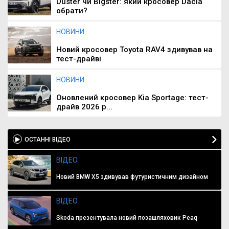
Duster чи Bigster: який кросовер Dacia
обрати?
НОВИНИ
Новий кросовер Toyota RAV4 здивував на
тест-драйві
НОВИНИ
Оновлений кросовер Kia Sportage: тест-
драйв 2026 р...
ОСТАННІ ВІДЕО
ВІДЕО
Новий BMW X5 здивував футуристичним дизайном
ВІДЕО
Skoda презентувала новий позашляховик Peaq