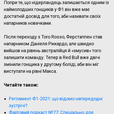
Попри те, що нідерландець залишається одним із
наймолодших гонщиків у Ф1 він вже має
достатній досвід для того, аби називати своїх
напарників новачками.
Після переходу з Toro Rosso, Ферстаппен став
напарником Даніеля Ріккардо, але швидко
вийшов на рівень австралійця й «змусив» того
залишити команду. Тепер в Red Bull вже двічі
змінили гонщика у другому боліді, аби він міг
виступати на рівні Макса.
Читайте також:
Регламент Ф1-2021: що відомо напередодні
зустрічі?
Фартовий подкаст №77: Спеціально для