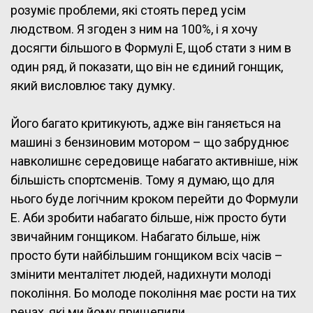
розуміє проблеми, які стоять перед усім
людством. Я згоден з ним на 100%, і я хочу
досягти більшого в Формулі Е, щоб стати з ним в
один ряд, й показати, що він не єдиний гонщик,
який висловлює таку думку.
Його багато критикують, адже він ганяється на
машині з бензиновим мотором – що забруднює
навколишнє середовище набагато активніше, ніж
більшість спортсменів. Тому я думаю, що для
нього буде логічним кроком перейти до Формули
Е. Аби зробити набагато більше, ніж просто бути
звичайним гонщиком. Набагато більше, ніж
просто бути найбільшим гонщиком всіх часів –
змінити менталітет людей, надихнути молоді
покоління. Бо молоде покоління має рости на тих
речах, які ми йому прищепили.