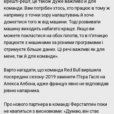
Врешті-решт, це також дуже важливо й для
команди. Вам потрібен хтось, хто працює в тому ж
напрямку з точки зору налаштувань й хоче
домогтися того ж від машини. Тоді розвивати
машину виходить набагато краще. Якщо ви
можете покластися на обох пілотів, то в п’ятницю
працюєте з машинами за різними програмами і
отримуєте більше даних. Ці речі важливі як для
мене, так й для команди».
Варто нагадати, що команда Red Bull вирішила
посередині сезону-2019 замінити П’єра Гаслі на
Алекса Албона, адже француз явно не відповідав
рівню напарника.
Про нового партнера в команді Ферстаппен поки
не квапиться з висновками: «Думаю, він стає