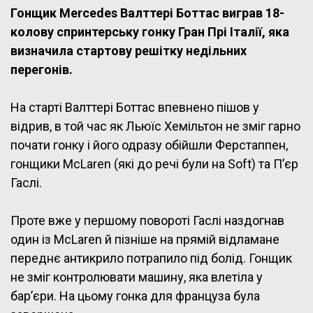
Гонщик Mercedes Валттері Боттас виграв 18-
колову спринтерську гонку Гран Прі Італії, яка
визначила стартову решітку недільних
перегонів.
На старті Валттері Боттас впевнено пішов у
відрив, в той час як Льюїс Хемільтон не зміг гарно
почати гонку і його одразу обійшли Ферстаппен,
гонщики McLaren (які до речі були на Soft) та П’єр
Гаслі.
Проте вже у першому повороті Гаслі наздогнав
один із McLaren й пізніше на прямій відламане
переднє антикрило потрапило під болід. Гонщик
не зміг контролювати машину, яка влетіла у
бар’єри. На цьому гонка для француза була