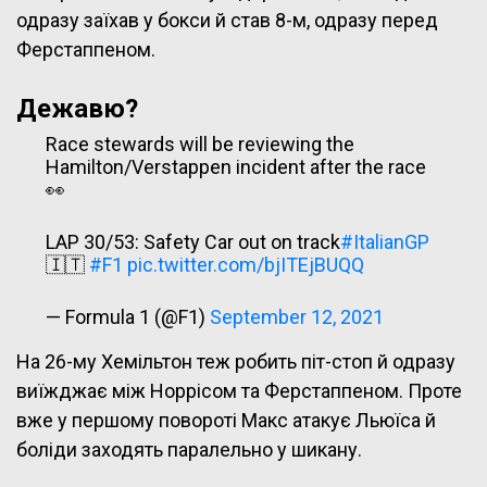
одразу заїхав у бокси й став 8-м, одразу перед
Ферстаппеном.
Дежавю?
Race stewards will be reviewing the
Hamilton/Verstappen incident after the race
👀
LAP 30/53: Safety Car out on track
#ItalianGP
🇮🇹
#F1
pic.twitter.com/bjITEjBUQQ
— Formula 1 (@F1)
September 12, 2021
На 26-му Хемільтон теж робить піт-стоп й одразу
виїжджає між Норрісом та Ферстаппеном. Проте
вже у першому повороті Макс атакує Льюїса й
боліди заходять паралельно у шикану.