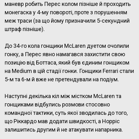
маневр робить Перес колом пізніше й проходить
монегаска у 4-му повороті, проте з порушенням
меж траси (за що йому призначили 5-секундний
штраф пізніше).
До 34-го кола гонщики McLaren дуетом очолили
гонку, а Перес явно намагався захистити свою
позицію від Боттаса, який був єдиним гонщиком
на Medium в цій стадії гонки. Гонщики Ferrari стали
5-м та 6-м й вже не претендували на подіум.
Наступні декілька кіл між містком McLaren та
гонщиками відбулись розмови стосовно
командної тактики, суть якої зводилась до того,
що Ріккардо мав додати швидкості, а Норріс
залишитись другим й не атакувати напарника.