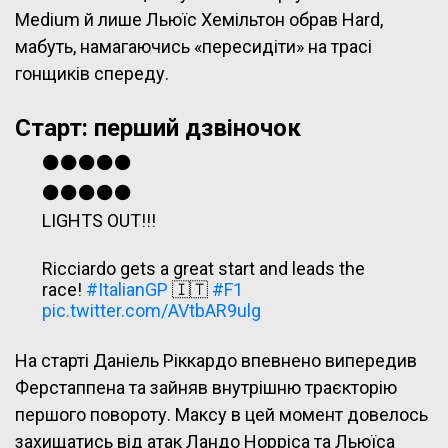
Medium й лише Льюїс Хемільтон обрав Hard,
мабуть, намагаючись «пересидіти» на трасі
гонщиків спереду.
Старт: перший дзвіночок
⚫️⚫️⚫️⚫️⚫️
⚫️⚫️⚫️⚫️⚫️
LIGHTS OUT!!!
Ricciardo gets a great start and leads the
race!
#ItalianGP
🇮🇹
#F1
pic.twitter.com/AVtbAR9ulg
— Formula 1 (@F1)
September 12, 2021
На старті Даніель Ріккардо впевнено випередив
Ферстаппена та зайняв внутрішню траєкторію
першого повороту. Максу в цей момент довелось
захищатись від атак Ландо Норріса та Льюїса