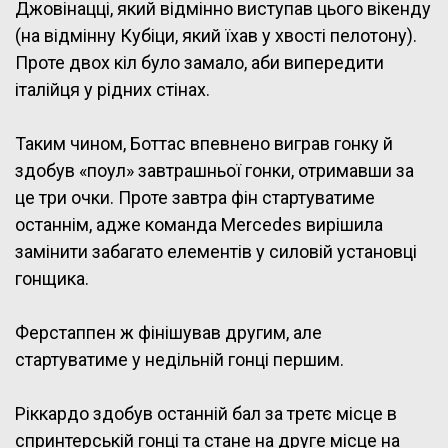
Джовінацці, який відмінно виступав цього вікенду
(на відмінну Кубіци, який їхав у хвості пелотону).
Проте двох кіл було замало, аби випередити
італійця у рідних стінах.
Таким чином, Боттас впевнено виграв гонку й
здобув «поул» завтрашньої гонки, отримавши за
це три очки. Проте завтра фін стартуватиме
останнім, адже команда Mercedes вирішила
замінити забагато елементів у силовій установці
гонщика.
Ферстаппен ж фінішував другим, але
стартуватиме у недільній гонці першим.
Ріккардо здобув останній бал за третє місце в
спринтерській гонці та стане на друге місце на