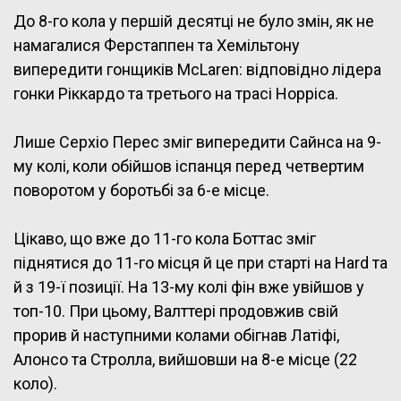
До 8-го кола у першій десятці не було змін, як не
намагалися Ферстаппен та Хемільтону
випередити гонщиків McLaren: відповідно лідера
гонки Ріккардо та третього на трасі Норріса.
Лише Серхіо Перес зміг випередити Сайнса на 9-
му колі, коли обійшов іспанця перед четвертим
поворотом у боротьбі за 6-е місце.
Цікаво, що вже до 11-го кола Боттас зміг
піднятися до 11-го місця й це при старті на Hard та
й з 19-ї позиції. На 13-му колі фін вже увійшов у
топ-10. При цьому, Валттері продовжив свій
прорив й наступними колами обігнав Латіфі,
Алонсо та Стролла, вийшовши на 8-е місце (22
коло).