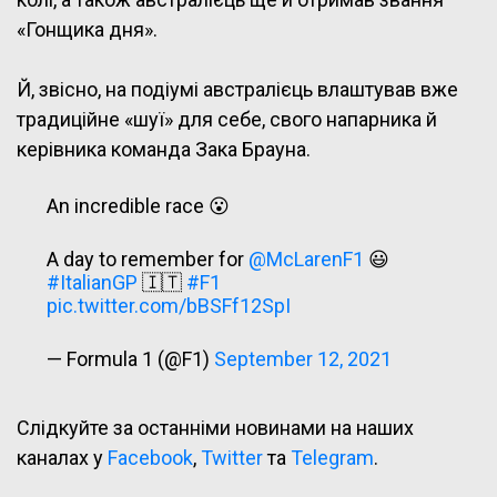
«Гонщика дня».
Й, звісно, на подіумі австралієць влаштував вже
традиційне «шуї» для себе, свого напарника й
керівника команда Зака Брауна.
An incredible race 😮
A day to remember for
@McLarenF1
😃
#ItalianGP
🇮🇹
#F1
pic.twitter.com/bBSFf12SpI
— Formula 1 (@F1)
September 12, 2021
Слідкуйте за останніми новинами на наших
каналах у
Facebook
,
Twitter
та
Telegram
.