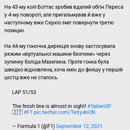
На 43-му колі Боттас зробив вдалий обгін Переса
у 4-му повороті, але пригальмував й вже у
наступному вже Серхіо зміг повернути третю
позицію.
На 44-му гоночна дирекція знову застосувала
режим «віртуальної машини безпеки» через
зупинку боліда Мазепина. Проте гонка була
швидко відновлена, хоча змін до фінішу у першій
шістці вже не сталось.
LAP 51/53
The finish line is almost in sight!
#ItalianGP
🇮🇹
#F1
pic.twitter.com/Tetrji4nON
— Formula 1 (@F1)
September 12, 2021