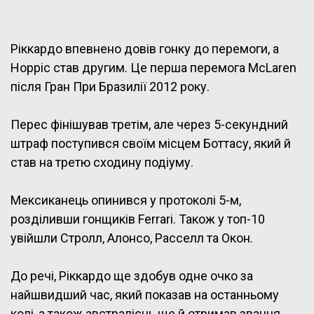
Ріккардо впевнено довів гонку до перемоги, а
Норріс став другим. Це перша перемога McLaren
після Гран При Бразилії 2012 року.
Перес фінішував третім, але через 5-секундний
штраф поступився своїм місцем Боттасу, який й
став на третю сходину подіуму.
Мексиканець опинився у протоколі 5-м,
розділивши гонщиків Ferrari. Також у топ-10
увійшли Стролл, Алонсо, Расселл та Окон.
До речі, Ріккардо ще здобув одне очко за
найшвидший час, який показав на останньому
колі, а також австралієць ще й отримав звання