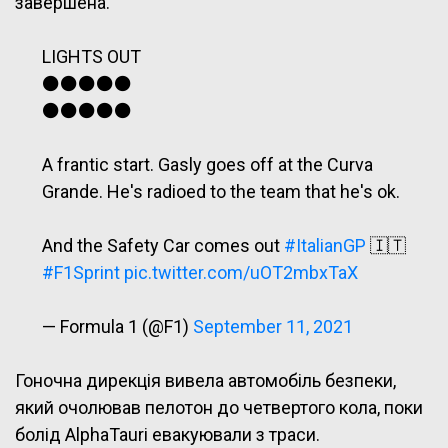
завершена.
LIGHTS OUT
⚫️⚫️⚫️⚫️⚫️
⚫️⚫️⚫️⚫️⚫️
A frantic start. Gasly goes off at the Curva
Grande. He's radioed to the team that he's ok.
And the Safety Car comes out
#ItalianGP
🇮🇹
#F1Sprint
pic.twitter.com/uOT2mbxTaX
— Formula 1 (@F1)
September 11, 2021
Гоночна дирекція вивела автомобіль безпеки,
який очолював пелотон до четвертого кола, поки
болід AlphaTauri евакуювали з траси.