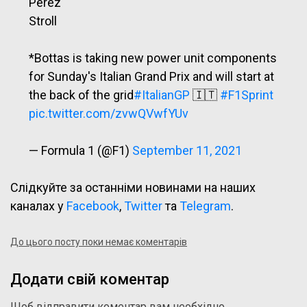
Perez
Stroll
*Bottas is taking new power unit components
for Sunday's Italian Grand Prix and will start at
the back of the grid
#ItalianGP
🇮🇹
#F1Sprint
pic.twitter.com/zvwQVwfYUv
— Formula 1 (@F1)
September 11, 2021
Слідкуйте за останніми новинами на наших
каналах у
Facebook
,
Twitter
та
Telegram
.
До цього посту поки немає коментарів
Додати свій коментар
Щоб відправити коментар вам необхідно