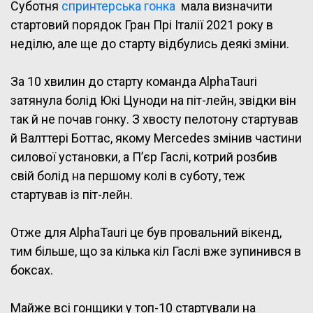
Суботня
спринтерська гонка
мала визначити
стартовий порядок Гран Прі Італії 2021 року в
неділю, але ще до старту відбулись деякі зміни.
За 10 хвилин до старту команда AlphaTauri
затянула болід Юкі Цуноди на піт-лейн, звідки він
так й не почав гонку. З хвосту пелотону стартував
й Валттері Боттас, якому Mercedes змінив частини
силової установки, а П’єр Гаслі, котрий розбив
свій болід на першому колі в суботу, теж
стартував із піт-лейн.
Отже для AlphaTauri це був провальний вікенд,
тим більше, що за кілька кіл Гаслі вже зупинився в
боксах.
Майже всі гонщики у топ-10 стартували на