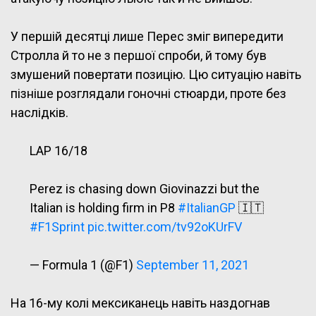
У першій десятці лише Перес зміг випередити
Стролла й то не з першої спроби, й тому був
змушений повертати позицію. Цю ситуацію навіть
пізніше розглядали гоночні стюарди, проте без
наслідків.
LAP 16/18
Perez is chasing down Giovinazzi but the
Italian is holding firm in P8
#ItalianGP
🇮🇹
#F1Sprint
pic.twitter.com/tv92oKUrFV
— Formula 1 (@F1)
September 11, 2021
На 16-му колі мексиканець навіть наздогнав