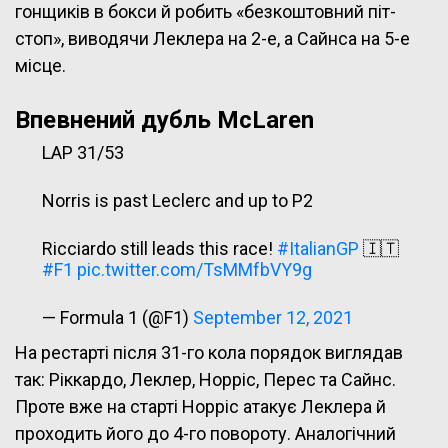
гонщиків в бокси й робить «безкоштовний піт-
стоп», виводячи Леклера на 2-е, а Сайнса на 5-е
місце.
Впевнений дубль
McLaren
LAP 31/53
Norris is past Leclerc and up to P2
Ricciardo still leads this race!
#ItalianGP
🇮🇹
#F1
pic.twitter.com/TsMMfbVY9g
— Formula 1 (@F1)
September 12, 2021
На рестарті після 31-го кола порядок виглядав
так: Ріккардо, Леклер, Норріс, Перес та Сайнс.
Проте вже на старті Норріс атакує Леклера й
проходить його до 4-го повороту. Аналогічний