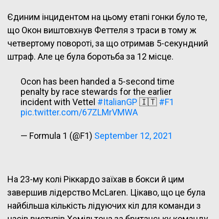
Єдиним інцидентом на цьому етапі гонки було те,
що Окон виштовхнув Феттеля з траси в тому ж
четвертому повороті, за що отримав 5-секундний
штраф. Але це була боротьба за 12 місце.
Ocon has been handed a 5-second time
penalty by race stewards for the earlier
incident with Vettel
#ItalianGP
🇮🇹
#F1
pic.twitter.com/67ZLMrVMWA
— Formula 1 (@F1)
September 12, 2021
На 23-му колі Ріккардо заїхав в бокси й цим
завершив лідерство McLaren. Цікаво, що це була
найбільша кількість лідуючих кіл для команди з
часів виступів Хемільтона за британську команду