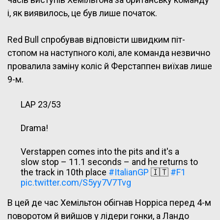
і, як виявилось, це був лише початок.
Red Bull спробував відповісти швидким піт-
стопом на наступного колі, але команда незвично
провалила заміну коліс й Ферстаппен виїхав лише
9-м.
LAP 23/53
Drama!
Verstappen comes into the pits and it's a
slow stop – 11.1 seconds – and he returns to
the track in 10th place
#ItalianGP
🇮🇹
#F1
pic.twitter.com/S5yy7V7Tvg
В цей де час Хемільтон обігнав Норріса перед 4-м
— Formula 1 (@F1)
September 12, 2021
поворотом й вийшов у лідери гонки, а Ландо