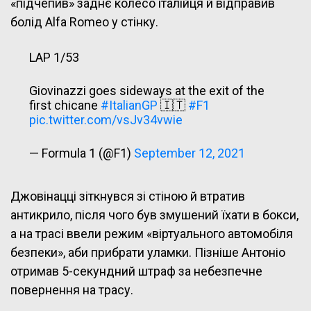
«підчепив» заднє колесо італійця й відправив
болід Alfa Romeo у стінку.
LAP 1/53
Giovinazzi goes sideways at the exit of the
first chicane
#ItalianGP
🇮🇹
#F1
pic.twitter.com/vsJv34vwie
— Formula 1 (@F1)
September 12, 2021
Джовінацці зіткнувся зі стіною й втратив
антикрило, після чого був змушений їхати в бокси,
а на трасі ввели режим «віртуального автомобіля
безпеки», аби прибрати уламки. Пізніше Антоніо
отримав 5-секундний штраф за небезпечне
повернення на трасу.