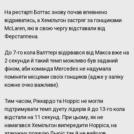
На рестарті Боттас знову почав впевнено
відриватись, а Хемільтон застряг за гонщиками
McLaren, які в свою чергу відставали від
Ферстаппена.
До 7-го кола Валттері відірвався від Макса вже на
2 секунди й такий темп можливо був заданий
фіном, аби команда Mercedes не надумала
поміняти місцями своїх гонщиків (адже у заліку
кожне очко важливе).
Тим часом, Ріккардо та Норріс не могли
підтримувати темп дуету лідерів й до 13-го кола
відстали на 11 секунд. При цьому, як не
намагався Хемільтон випередити Норріса, на
атакуючу позицію Льюїс так й не вийшов.