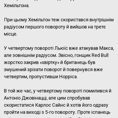
Хемільтона.
При цьому Хемільтон теж скористався внутрішнім
радіусом першого повороту й вийшов на третє
місце.
У четвертому повороті Льюїс вже атакував Макса,
але зовнішнім радіусом. Звісно, гонщик Red Bull
жорстко закрив «хвіртку» й британець був
змушений зрізати поворот й повернувся вже
четвертим, пропустивши Норріса.
В той же час, у четвертому повороті помилився й
Антоніо Джовінацці, але цим спробував
скористатися Карлос Сайнс й хотів його одразу
пройти на виході з 5-го повороту. Проте іспанець