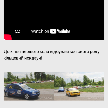
До кінця першого кола відбувається свого роду
кільцевий нокдаун!