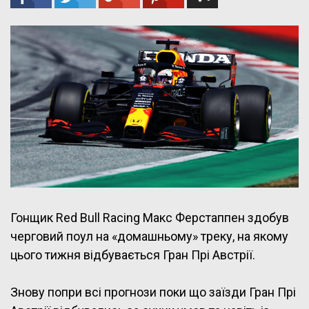
Гонщик Red Bull Racing Макс Ферстаппен здобув
черговий поул на «домашньому» треку, на якому
цього тижня відбувається Гран Прі Австрії.
Знову попри всі прогнози поки що заїзди Гран Прі