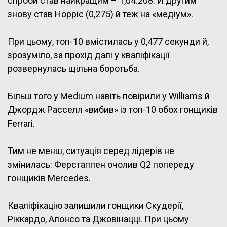
спроби став найкращим – 1,04.208. Й другим
знову став Норріс (0,275) й теж на «медіум».
При цьому, топ-10 вмістилась у 0,477 секунди й,
зрозуміло, за прохід далі у кваліфікації
розвернулась щільна боротьба.
Більш того у Medium навіть повірили у Williams й
Джордж Расселл «вибив» із топ-10 обох гонщиків
Ferrari.
Тим не менш, ситуація серед лідерів не
змінилась: Ферстаппен очолив Q2 попереду
гонщиків Mercedes.
Кваліфікацію залишили гонщики Скудерії,
Ріккардо, Алонсо та Джовінацці. При цьому