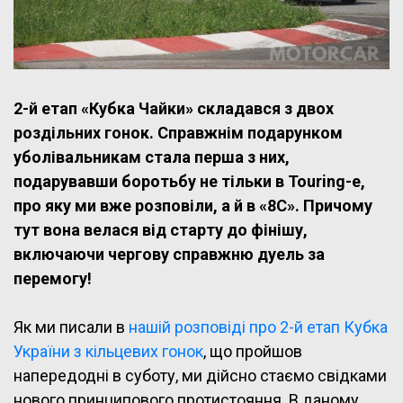
2-й етап «Кубка Чайки» складався з двох
роздільних гонок. Справжнім подарунком
уболівальникам стала перша з них,
подарувавши боротьбу не тільки в Touring-е,
про яку ми вже розповіли, а й в «8С». Причому
тут вона велася від старту до фінішу,
включаючи чергову справжню дуель за
перемогу!
Як ми писали в
нашій розповіді про 2-й етап Кубка
України з кільцевих гонок
, що пройшов
напередодні в суботу, ми дійсно стаємо свідками
нового принципового протистояння. В даному