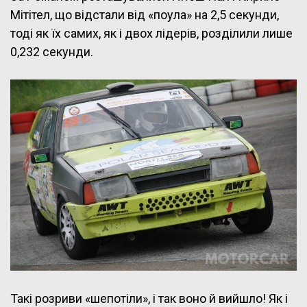
Мітітел, що відстали від «поула» на 2,5 секунди,
тоді як їх самих, як і двох лідерів, розділили лише
0,232 секунди.
Такі розриви «шепотіли», і так воно й вийшло! Як і