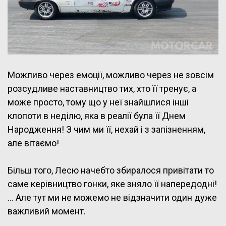
Можливо через емоції, можливо через не зовсім
розсудливе наставництво тих, хто її тренує, а
може просто, тому що у неї знайшлися інші
клопоти в неділю, яка в реалії була її Днем
Народження! З чим ми її, нехай і з запізненням,
але вітаємо!
Більш того, Лесю начебто збиралося привітати то
саме керівництво гонки, яке зняло її напередодні!
… Але тут ми не можемо не відзначити один дуже
важливий момент.