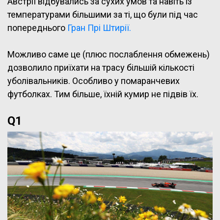
Австрії відбувались за сухих умов та навіть із
температурами більшими за ті, що були під час
попереднього
Гран Прі Штирії.
Можливо саме це (плюс послаблення обмежень)
дозволило приїхати на трасу більшій кількості
уболівальників. Особливо у помаранчевих
футболках. Тим більше, їхній кумир не підвів їх.
Q1