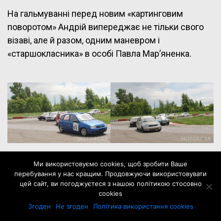
На гальмуванні перед новим «картинговим
поворотом» Андрій випереджає не тільки свого
візаві, але й разом, одним маневром і
«старшокласника» в особі Павла Мар’яненка.
Ми використовуємо cookies, щоб зробити Ваше
Саме Павло в неділю зіграв свого роду роль
перебування у нас кращим. Продовжуючи використовувати
цей сайт, ви погоджуєтеся з нашою політикою стосовно
«третього зайвого» в цьому новому принциповому
cookies
протистоянні, де на кону стояло «золото»
Згоден
Не згоден
Політика використання cookies
наймолодшого заліку.