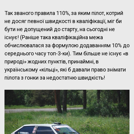
Так званого правила 110%, за яким пілот, котрий
не досяг певної швидкості в кваліфікації, міг би
бути не допущений до старту, на сьогодні не
існує! (Раніше така кваліфікаційна межа
обчислювалася за формулою додаванням 10% до
середнього часу топ-3-ки). Тим більше не існує «в
природі» жодних пунктів, принаймні, в
українському «кільці», які б давали право знімати
пілота з гонки за недостатню швидкість!