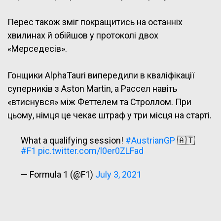
Перес також зміг покращитись на останніх
хвилинах й обійшов у протоколі двох
«Мерседесів».
Гонщики AlphaTauri випередили в кваліфікації
суперників з Aston Martin, а Рассел навіть
«втиснувся» між Феттелем та Строллом. При
цьому, німця це чекає штраф у три місця на старті.
What a qualifying session!
#AustrianGP
🇦🇹
#F1
pic.twitter.com/l0er0ZLFad
— Formula 1 (@F1)
July 3, 2021