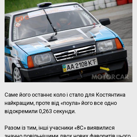
Саме його останнє коло і стало для Костянтина
найкращим, проте від «поула» його все одно
відокремили 0,263 секунди.
Разом із тим, інші учасники «8С» виявилися
значно повільнішими двох нових фаворитів цього