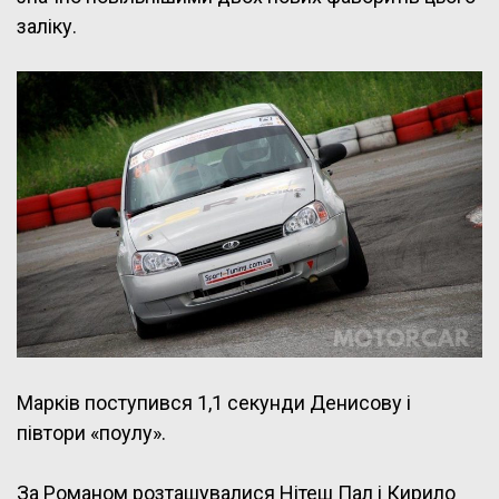
заліку.
Марків поступився 1,1 секунди Денисову і
півтори «поулу».
За Романом розташувалися Нітеш Пал і Кирило