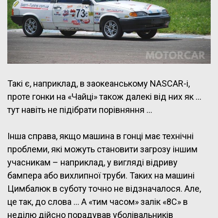
Такі є, наприклад, в заокеанському NASCAR-і,
проте гонки на «Чайці» також далекі від них як …
тут навіть не підібрати порівняння …
Інша справа, якщо машина в гонці має технічні
проблеми, які можуть становити загрозу іншим
учасникам – наприклад, у вигляді відриву
бампера або вихлипної труби. Таких на машині
Цимбалюк в суботу точно не відзначалося. Але,
це так, до слова … А «тим часом» залік «8С» в
неділю дійсно порадував уболівальників