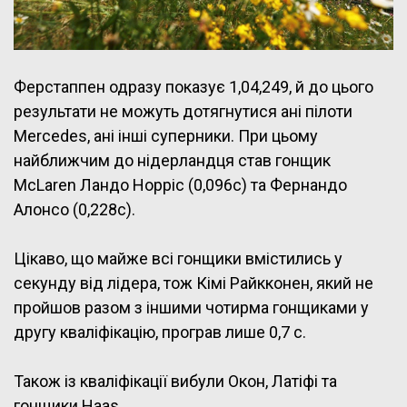
Ферстаппен одразу показує 1,04,249, й до цього
результати не можуть дотягнутися ані пілоти
Mercedes, ані інші суперники. При цьому
найближчим до нідерландця став гонщик
McLaren Ландо Норріс (0,096с) та Фернандо
Алонсо (0,228с).
Цікаво, що майже всі гонщики вмістились у
секунду від лідера, тож Кімі Райкконен, який не
пройшов разом з іншими чотирма гонщиками у
другу кваліфікацію, програв лише 0,7 с.
Також із кваліфікації вибули Окон, Латіфі та
гонщики Haas.