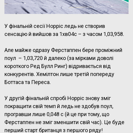
У фінальній сесії Норріс ледь не створив
сенсацію й вийшов за 1хв04с – з часом 1,03,958.
Але майже одразу Ферстаппен бере проміжний
поул – 1,03,720 й далеко (за мірками доволі
короткого Ред Булл Ринг) відривається від
конкурентів. Хемілтон лише третій попереду
Боттаса та Переса.
У другій фінальній спробі Норріс знову зміг
покращити свій темп й ледь не здобув поул,
програвши лише 0,048 с (й це при тому, що
Ферстаппен не зміг зменшити свій час). Це буде
перший старт британця з першого ряду!