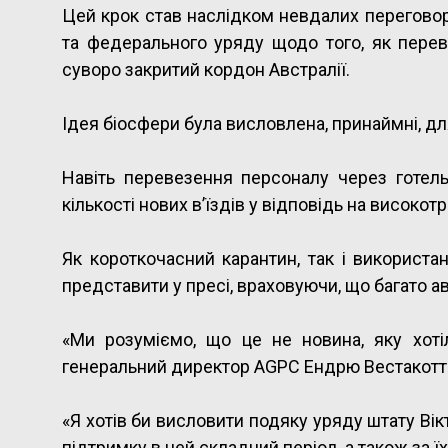
Цей крок став наслідком невдалих переговорі
та федерального уряду щодо того, як перев
суворо закритий кордон Австралії.
Ідея біосфери була висловлена, принаймні, дл
Навіть перевезення персоналу через готе
кількості нових в’їздів у відповідь на високо
Як короткочасний карантин, так і використа
представити у пресі, враховуючи, що багато а
«Ми розуміємо, що це не новина, яку хот
генеральний директор AGPC Ендрю Вестакотт
«Я хотів би висловити подяку уряду штату Вікт
підтримку в цей складний період, а також за 