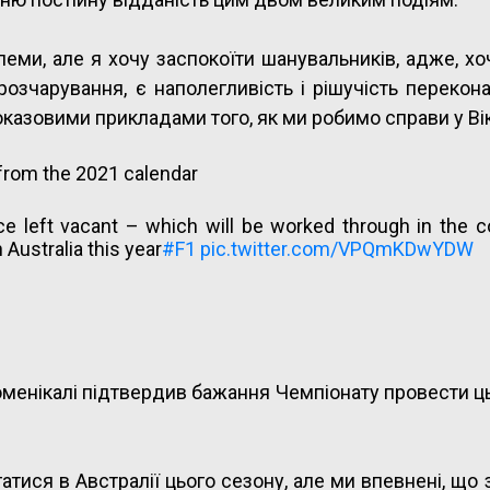
леми, але я хочу заспокоїти шанувальників, адже, х
розчарування, є наполегливість і рішучість перекон
казовими прикладами того, як ми робимо справи у Вік
 from the 2021 calendar
ace left vacant – which will be worked through in the 
 Australia this year
#F1
pic.twitter.com/VPQmKDwYDW
енікалі підтвердив бажання Чемпіонату провести ц
атися в Австралії цього сезону, але ми впевнені, щ