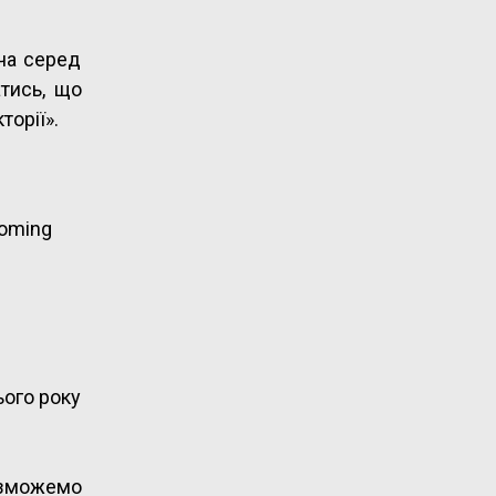
оча серед
атись, що
торії».
coming
ього року
о зможемо