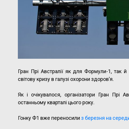
Гран Прі Австралії як для Формули-1, так й
світову кризу в галузі охорони здоров’я.
Як і очікувалося, організатори Гран Прі 
останньому кварталі цього року.
Гонку Ф1 вже переносили
з березня на серед