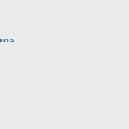
ватись
.