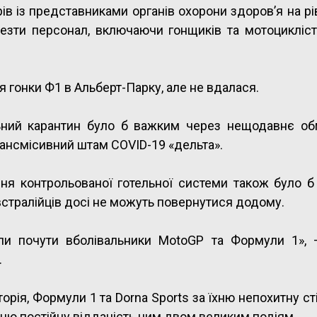
в із представниками органів охорони здоров’я на рі
езти персонал, включаючи гонщиків та мотоциклісті
я гонки Ф1 в Альберт-Парку, але не вдалася.
льний карантин було б важким через нещодавнє о
трансмісивний штам COVID-19 «дельта».
ння контрольованої готельної системи також було 
встралійців досі не можуть повернутися додому.
іли почути вболівальники MotoGP та Формули 1», 
.
орія, Формули 1 та Dorna Sports за їхню непохитну сті
їхню постійну відданість цим двом великим подіям.