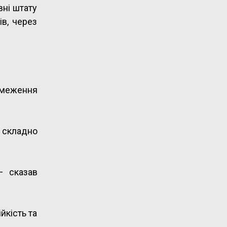
вні штату
в, через
бмеження
б складно
– сказав
йкість та