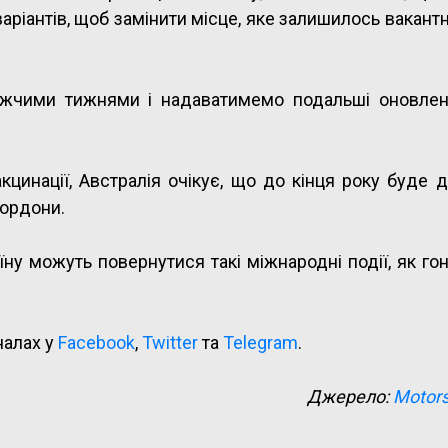
а варіантів, щоб замінити місце, яке залишилось вакант
лижчими тижнями і надаватимемо подальші оновлен
цинації, Австралія очікує, що до кінця року буде 
кордони.
ну можуть повернутися такі міжнародні події, як го
налах у
Facebook
,
Twitter
та
Telegram
.
Джерело:
Motors