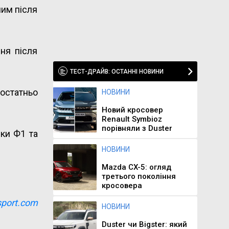
ним після
ня після
ТЕСТ-ДРАЙВ: ОСТАННІ НОВИНИ
достатньо
НОВИНИ
Новий кросовер
Renault Symbioz
порівняли з Duster
нки Ф1 та
НОВИНИ
Mazda CX-5: огляд
третього покоління
кросовера
port.com
НОВИНИ
Duster чи Bigster: який