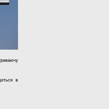
 триваючу
деться в