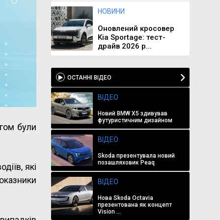
НОВИНИ
Оновлений кросовер
Kia Sportage: тест-
драйв 2026 р...
ОСТАННІ ВІДЕО
ВІДЕО
Новий BMW X5 здивував
футуристичним дизайном
ігом були
ВІДЕО
Skoda презентувала новий
позашляховик Peaq
одіїв, які
оказники
ВІДЕО
Нова Skoda Octavia
презентована як концепт
Vision ...
випадків