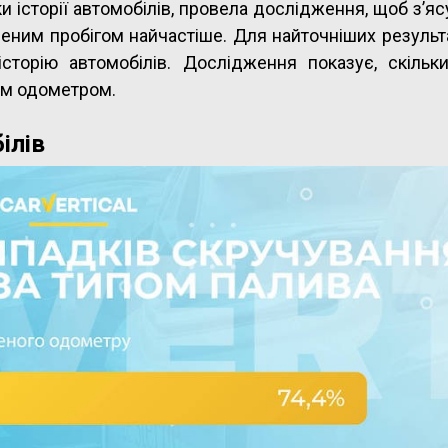
и історії автомобілів, провела дослідження, щоб з’ясу
ченим пробігом найчастіше. Для найточніших результ
історію автомобілів. Дослідження показує, скільк
им одометром.
ілів