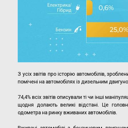
З усіх звітів про історію автомобілів, зробле
помічені на автомобілях із дизельним двигун
74,4% всіх звітів описували ті чи інші маніпуляц
щодня долають великі відстані. Це голов
одометра на ринку вживаних автомобілів.
Вживані автомобілі з бензиновим двигуном