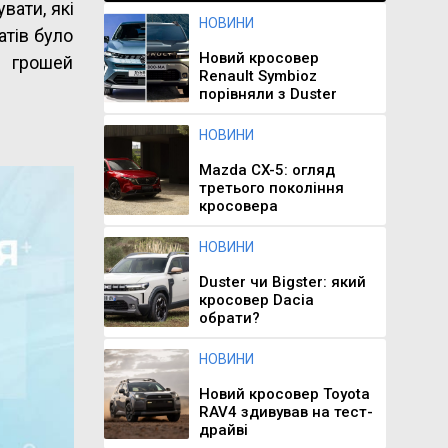
вати, які
НОВИНИ
атів було
Новий кросовер
и грошей
Renault Symbioz
порівняли з Duster
НОВИНИ
Mazda CX-5: огляд
третього покоління
кросовера
НОВИНИ
Duster чи Bigster: який
кросовер Dacia
обрати?
НОВИНИ
Новий кросовер Toyota
RAV4 здивував на тест-
драйві