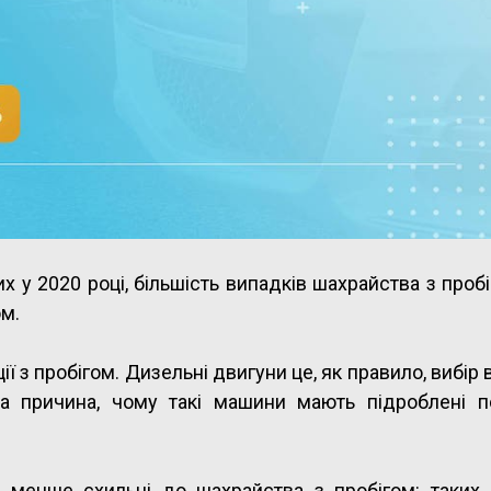
них у 2020 році, більшість випадків шахрайства з проб
ом.
ії з пробігом. Дизельні двигуни це, як правило, вибір в
на причина, чому такі машини мають підроблені п
 менше схильні до шахрайства з пробігом: таких 