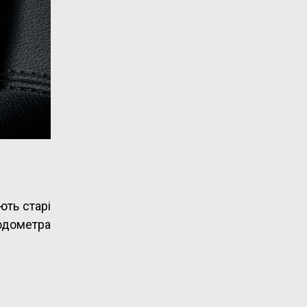
ють старі
одометра