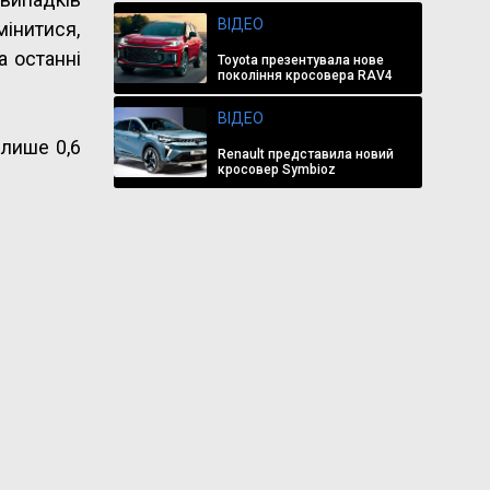
ВІДЕО
мінитися,
а останні
Toyota презентувала нове
покоління кросовера RAV4
ВІДЕО
 лише 0,6
Renault представила новий
кросовер Symbioz