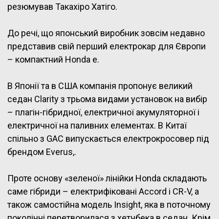
резюмував Такахіро Хатіго.
До речі, що японський виробник зовсім недавно
представив свій перший електрокар для Європи
– компактний Honda e.
В Японії та в США компанія пропонує великий
седан Clarity з трьома видами установок на вибір
– плагін-гібридної, електричної акумуляторної і
електричної на паливних елементах. В Китаї
спільно з GAC випускається електрокросовер під
брендом Everus,.
Проте основу «зеленої» лінійки Honda складають
саме гібриди – електрифіковані Accord і CR-V, а
також самостійна модель Insight, яка в поточному
поколінні перетворилася з хетчбека в седан. Крім