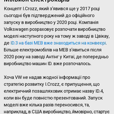
Концепт I.Crozz, який з’явився ще у 2017 році
сьогодні був підтверджений до офіційного
запуску в виробництво у 2020 році. Компанія
Volkswagen розраховує розпочати виробництво
моделі наступного року на тому ж заводі в Цвікау,
де
ID.3 на базі MEB вже знаходиться на конвеєрі
.
Більше електромобілів на MEB з’явиться після
2020 року на заводі Антінг у Китаї, де попередньо
виробництво машин ID. вже розпочалось.
Хоча VW не надав жодної інформації про
стратегію розвитку I.Crozz, є припущення, що
електричний позашляховик отримає назву ID.4,
коли він буде повністю презентований. Запуск
моделі вже кілька разів переносився, та,
наприклад, в США виробництво, ймовірно, стартує