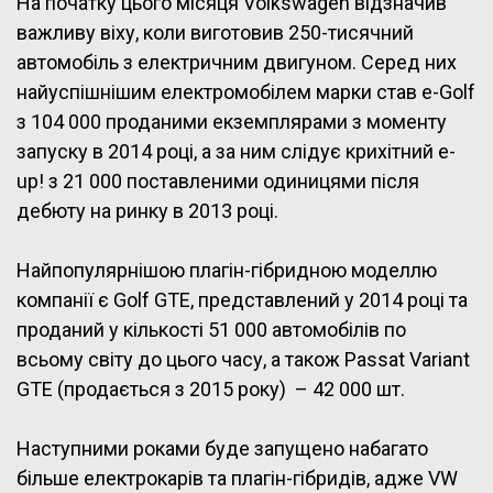
На початку цього місяця Volkswagen відзначив
важливу віху, коли виготовив 250-тисячний
автомобіль з електричним двигуном. Серед них
найуспішнішим електромобілем марки став e-Golf
з 104 000 проданими екземплярами з моменту
запуску в 2014 році, а за ним слідує крихітний е-
up! з 21 000 поставленими одиницями після
дебюту на ринку в 2013 році.
Найпопулярнішою плагін-гібридною моделлю
компанії є Golf GTE, представлений у 2014 році та
проданий у кількості 51 000 автомобілів по
всьому світу до цього часу, а також Passat Variant
GTE (продається з 2015 року) – 42 000 шт.
Наступними роками буде запущено набагато
більше електрокарів та плагін-гібридів, адже VW