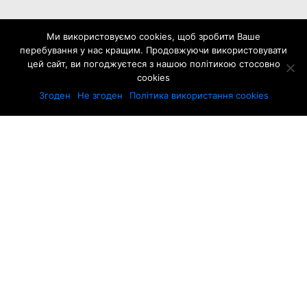
Ми використовуємо cookies, щоб зробити Ваше
перебування у нас кращим. Продовжуючи використовувати
ТЕСТ-ДРАЙВ: ОСТАННІ НОВИНИ
цей сайт, ви погоджуєтеся з нашою політикою стосовно
cookies
НОВИНИ
Згоден
Не згоден
Політика використання cookies
Новий кросовер Renault Symbioz
порівняли з Duster
НОВИНИ
Mazda CX-5: огляд третього покоління
кросовера
НОВИНИ
Duster чи Bigster: який кросовер Dacia
обрати?
НОВИНИ
Новий кросовер Toyota RAV4 здивував на