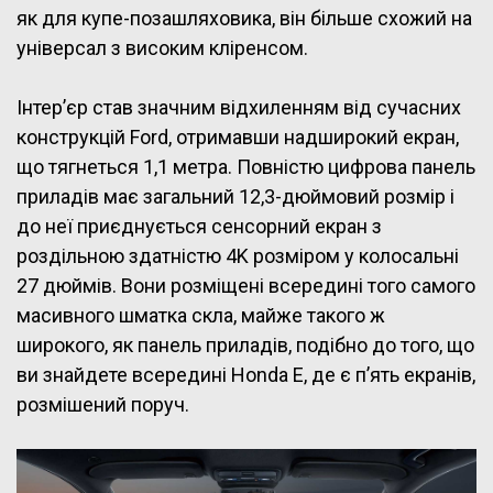
як для купе-позашляховика, він більше схожий на
універсал з високим кліренсом.
Інтер’єр став значним відхиленням від сучасних
конструкцій Ford, отримавши надширокий екран,
що тягнеться 1,1 метра. Повністю цифрова панель
приладів має загальний 12,3-дюймовий розмір і
до неї приєднується сенсорний екран з
роздільною здатністю 4K розміром у колосальні
27 дюймів. Вони розміщені всередині того самого
масивного шматка скла, майже такого ж
широкого, як панель приладів, подібно до того, що
ви знайдете всередині Honda E, де є п’ять екранів,
розмішений поруч.