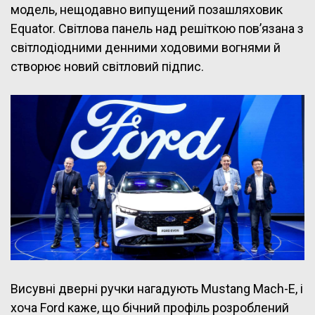
модель, нещодавно випущений позашляховик
Equator. Світлова панель над решіткою пов’язана з
світлодіодними денними ходовими вогнями й
створює новий світловий підпис.
Висувні дверні ручки нагадують Mustang Mach-E, і
хоча Ford каже, що бічний профіль розроблений