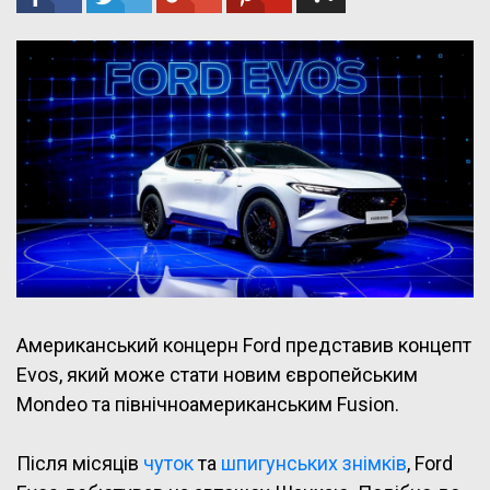
Американський концерн Ford представив концепт
Evos, який може стати новим європейським
Mondeo та північноамериканським Fusion.
Після місяців
чуток
та
шпигунських знімків
, Ford