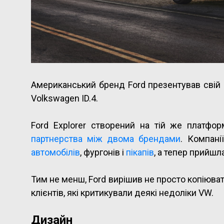
Американський бренд Ford презентував свій 
Volkswagen ID.4.
Ford Explorer створений на тій же платф
партнерства між двома брендами
. Компан
автомобілів
, фургонів і
пікапів
, а тепер прийшл
Тим не менш, Ford вирішив не просто копіювати
клієнтів, які критикували деякі недоліки VW.
Дизайн