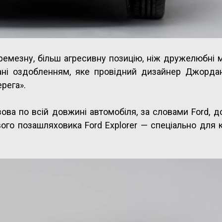
ремезну, більш агресивну позицію, ніж дружелюбні м
днані оздобленням, яке провідний дизайнер Джорда
ерега».
зова по всій довжині автомобіля, за словами Ford, 
ого позашляховика Ford Explorer — спеціально для к