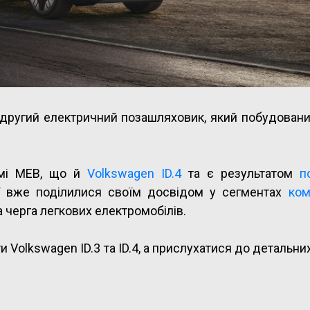
другий електричний позашляховик, який побудовани
ормі MEB, що й
Volkswagen ID.4
та є результатом
п
ії вже поділилися своїм досвідом у сегментах
ком
а черга легкових електромобілів.
 Volkswagen ID.3 та ID.4, а прислухатися до детальних