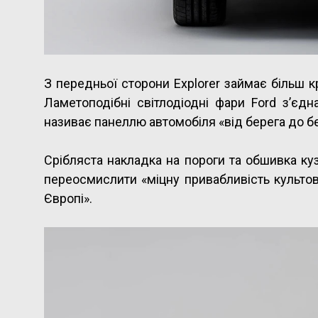
З передньої сторони Explorer займає більш к
Ламетоподібні світлодіодні фари Ford з’є
називає панеллю автомобіля «від берега до б
Срібляста накладка на пороги та обшивка ку
переосмислити «міцну привабливість культов
Європі».