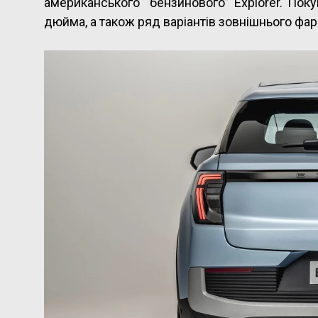
американського “бензинового” Explorer. Пок
дюйма, а також ряд варіантів зовнішнього фа