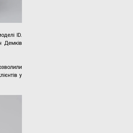
оделі ID.
н Демків
дозволили
лієнтів у