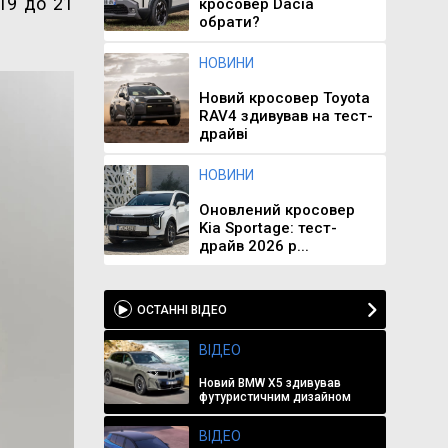
 19 до 21
кросовер Dacia
обрати?
НОВИНИ
Новий кросовер Toyota
RAV4 здивував на тест-
драйві
НОВИНИ
Оновлений кросовер
Kia Sportage: тест-
драйв 2026 р...
ОСТАННІ ВІДЕО
ВІДЕО
Новий BMW X5 здивував
футуристичним дизайном
ВІДЕО